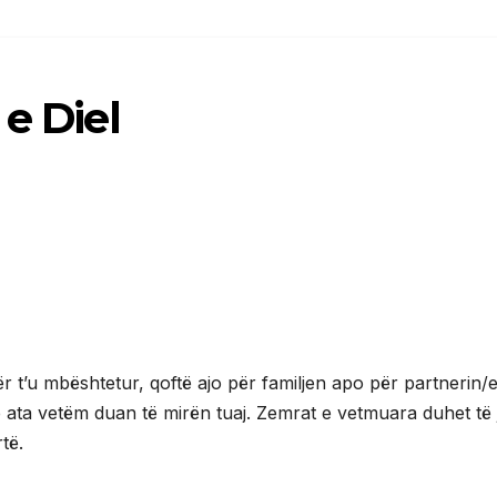
 e Diel
 t’u mbështetur, qoftë ajo për familjen apo për partnerin/
e ata vetëm duan të mirën tuaj. Zemrat e vetmuara duhet të
të.