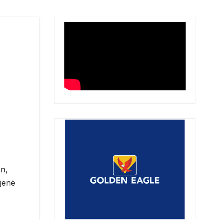
en,
 jenë