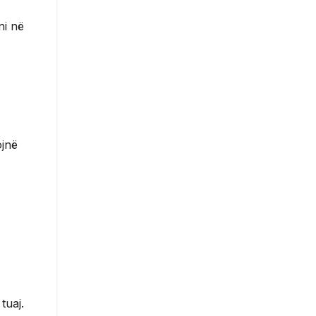
ni në
ojnë
tuaj.