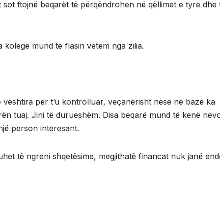
 sot ftojnë beqarët të përqëndrohen në qëllimet e tyre dhe 
a kolegë mund të flasin vetëm nga zilia.
 vështira për t’u kontrolluar, veçanërisht nëse në bazë ka
ën tuaj. Jini të durueshëm. Disa beqarë mund të kenë nevo
jë person interesant.
et të ngreni shqetësime, megjithatë financat nuk janë end