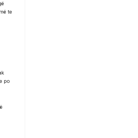
që
umë te
ak
ve po
të