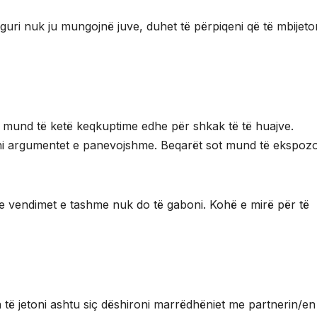
guri nuk ju mungojnë juve, duhet të përpiqeni që të mbijeto
 mund të ketë keqkuptime edhe për shkak të të huajve.
ni argumentet e panevojshme. Beqarët sot mund të ekspoz
me vendimet e tashme nuk do të gaboni. Kohë e mirë për të
 të jetoni ashtu siç dëshironi marrëdhëniet me partnerin/en 