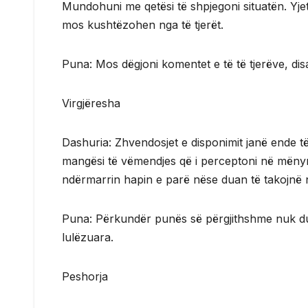
Mundohuni me qetësi të shpjegoni situatën. Yjet
mos kushtëzohen nga të tjerët.
Puna: Mos dëgjoni komentet e të të tjerëve, dis
Virgjëresha
Dashuria: Zhvendosjet e disponimit janë ende të
mangësi të vëmendjes që i perceptoni në mënyr
ndërmarrin hapin e parë nëse duan të takojnë n
Puna: Përkundër punës së përgjithshme nuk duh
lulëzuara.
Peshorja