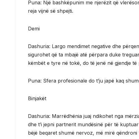
Puna: Një bashkëpunim me njerëzit që vlerësoni
reja vijnë së shpejti.
Demi
Dashuria: Largo mendimet negative dhe përqendr
sigurohet që ta mbajë atë përpara duke treguar
këmbët e tyre në tokë, do të jenë në gjendje të
Puna: Sfera profesionale do t’ju japë kaq shumë
Binjakët
Dashuria: Marrëdhënia juaj ndikohet nga mërzia 
dhe t’i jepni partnerit mundësinë për të kuptu
bëjë beqaret shumë nervoz, më mirë qëndroni t