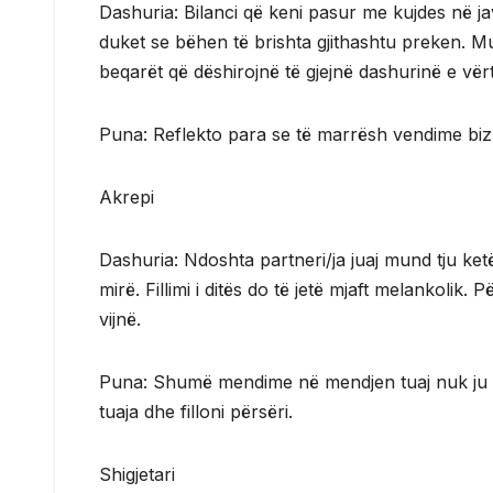
Dashuria: Bilanci që keni pasur me kujdes në j
duket se bëhen të brishta gjithashtu preken. M
beqarët që dëshirojnë të gjejnë dashurinë e vërt
Puna: Reflekto para se të marrësh vendime bizn
Akrepi
Dashuria: Ndoshta partneri/ja juaj mund tju ket
mirë. Fillimi i ditës do të jetë mjaft melankolik
vijnë.
Puna: Shumë mendime në mendjen tuaj nuk ju le
tuaja dhe filloni përsëri.
Shigjetari