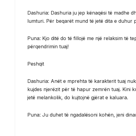
Dashuria: Dashuria ju jep kënaqësi të madhe dh
lumturi. Për beqarët mund të jetë dita e duhur p
Puna: Kjo ditë do të fillojë me një relaksim të 
përqendrimin tuaj!
Peshqit
Dashuria: Anët e mprehta të karakterit tuaj nuk 
kujdes njerëzit për të hapur zemrën tuaj. Kini k
jetë melankolik, do kujtojnë gjërat e kaluara.
Puna: Ju duhet të ngadalësoni kohën, jeni dinam