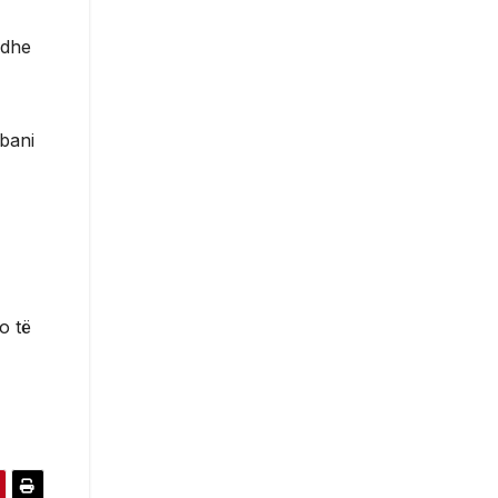
 dhe
mbani
o të