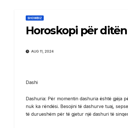
SHOWBIZ
Horoskopi për ditën
AUG 11, 2024
Dashi
Dashuria: Për momentin dashuria është gjëja për
nuk ka rëndësi. Besojini të dashurve tuaj, seps
të durueshëm për të gjetur një dashuri të sinqer