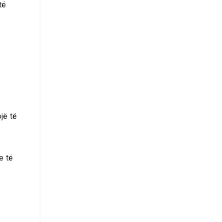
të
jë të
e të