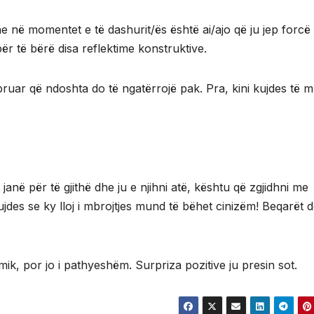
e në momentet e të dashurit/ës është ai/ajo që ju jep forcë
ër të bërë disa reflektime konstruktive.
tepruar që ndoshta do të ngatërrojë pak. Pra, kini kujdes të 
janë për të gjithë dhe ju e njihni atë, kështu që zgjidhni me
ujdes se ky lloj i mbrojtjes mund të bëhet cinizëm! Beqarët d
ik, por jo i pathyeshëm. Surpriza pozitive ju presin sot.