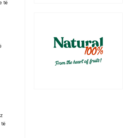
e të
ë
oz
 të