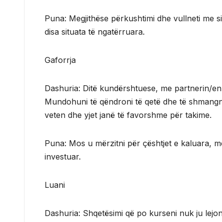
Puna: Megjithëse përkushtimi dhe vullneti me si
disa situata të ngatërruara.
Gaforrja
Dashuria: Ditë kundërshtuese, me partnerin/en
Mundohuni të qëndroni të qetë dhe të shmang
veten dhe yjet janë të favorshme për takime.
Puna: Mos u mërzitni për çështjet e kaluara, 
investuar.
Luani
Dashuria: Shqetësimi që po kurseni nuk ju lejon