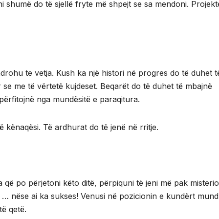
 shumë do të sjellë fryte më shpejt se sa mendoni. Projekt
ohu te vetja. Kush ka një histori në progres do të duhet t
 se me të vërtetë kujdeset. Beqarët do të duhet të mbajnë
 përfitojnë nga mundësitë e paraqitura.
 kënaqësi. Të ardhurat do të jenë në rritje.
që po përjetoni këto ditë, përpiquni të jeni më pak misteri
ar … nëse ai ka sukses! Venusi në pozicionin e kundërt mund
ë qetë.