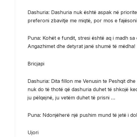
Dashuria: Dashuria nuk është aspak në priorit
preferoni zbavitje me miqtë, por mos e fajësoni 
Puna: Kohët e fundit, stresi është aq i madh sa
Angazhimet dhe detyrat janë shumë të mëdha!
Bricjapi
Dashuria: Dita fillon me Venusin te Peshqit dhe k
nuk do të thotë që dashuria duhet të shkojë keq
ju pëlqejnë, ju vetëm duhet të prisni …
Puna: Ndonjëherë një pushim mund të jetë i do
Ujori