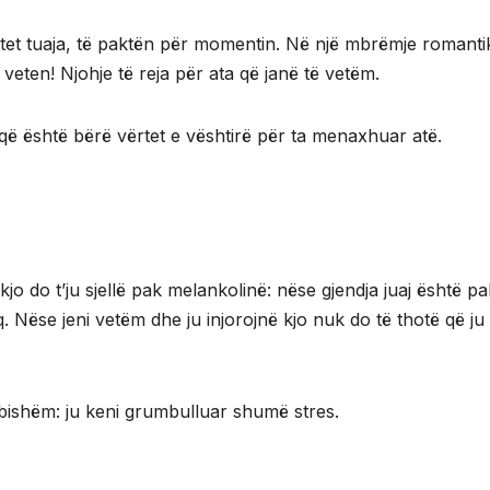
etet tuaja, të paktën për momentin. Në një mbrëmje romanti
veten! Njohje të reja për ata që janë të vetëm.
 që është bërë vërtet e vështirë për ta menaxhuar atë.
jo do t’ju sjellë pak melankolinë: nëse gjendja juaj është pak
. Nëse jeni vetëm dhe ju injorojnë kjo nuk do të thotë që ju
bishëm: ju keni grumbulluar shumë stres.