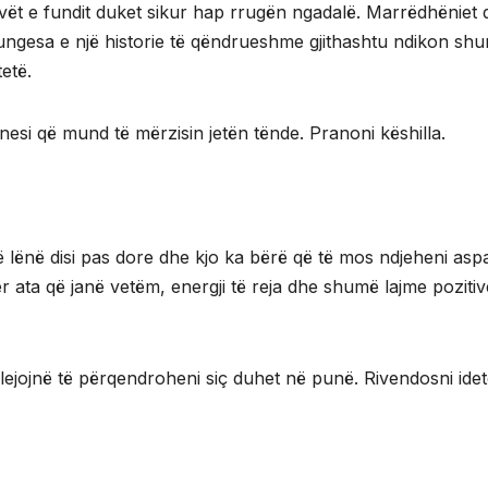
avët e fundit duket sikur hap rrugën ngadalë. Marrëdhëniet 
ungesa e një historie të qëndrueshme gjithashtu ndikon sh
etë.
esi që mund të mërzisin jetën tënde. Pranoni këshilla.
ë lënë disi pas dore dhe kjo ka bërë që të mos ndjeheni asp
. Për ata që janë vetëm, energji të reja dhe shumë lajme poziti
jojnë të përqendroheni siç duhet në punë. Rivendosni ide