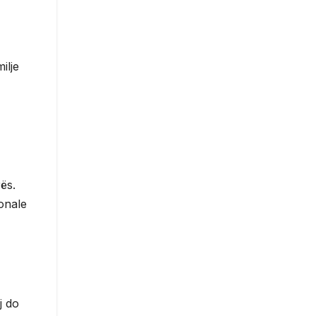
ilje
ës.
ionale
j do