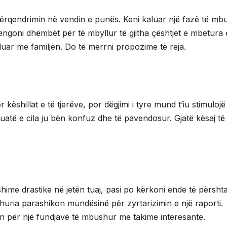
ërqendrimin në vendin e punës. Keni kaluar një fazë të mb
rëngoni dhëmbët për të mbyllur të gjitha çështjet e mbetura
luar me familjen. Do të merrni propozime të reja.
këshillat e të tjerëve, por dëgjimi i tyre mund t’iu stimulojë
tuatë e cila ju bën konfuz dhe të pavendosur. Gjatë kësaj të
ime drastike në jetën tuaj, pasi po kërkoni ende të përshta
uria parashikon mundësinë për zyrtarizimin e një raporti.
en për një fundjavë të mbushur me takime interesante.