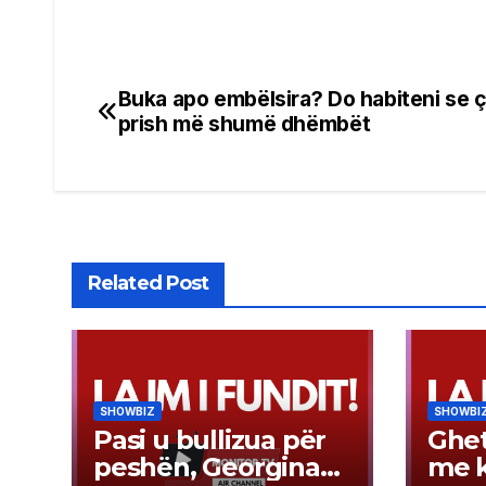
Buka apo embëlsira? Do habiteni se 
Post
prish më shumë dhëmbët
navigation
Related Post
SHOWBIZ
SHOWBI
Pasi u bullizua për
Ghet
peshën, Georgina
me k