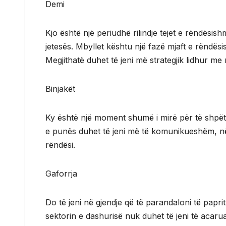
Demi
Kjo është një periudhë rilindje tejet e rëndës
jetesës. Mbyllet kështu një fazë mjaft e rëndësi
Megjithatë duhet të jeni më strategjik lidhur me
Binjakët
Ky është një moment shumë i mirë për të shpëtu
e punës duhet të jeni më të komunikueshëm, n
rëndësi.
Gaforrja
Do të jeni në gjendje që të parandaloni të papri
sektorin e dashurisë nuk duhet të jeni të acarua