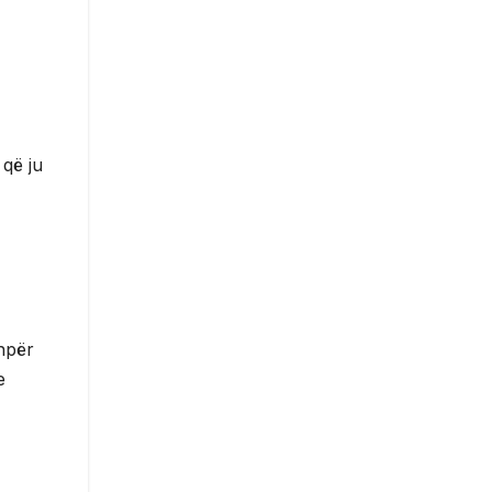
 që ju
shpër
e