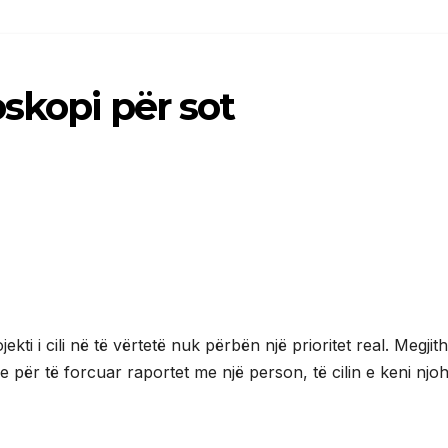
oskopi për sot
ekti i cili në të vërtetë nuk përbën një prioritet real. Megjit
e për të forcuar raportet me një person, të cilin e keni njo