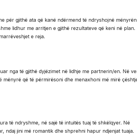
ishme për gjithë ata që kanë ndërmend të ndryshojnë mënyrën
shme lidhur me arritjen e gjithë rezultateve që keni në plan.
 marrëveshjet e reja.
ar nga të gjithë dyjëzimet në lidhje me partnerin/en. Në ve
ë mënyrë që të përmirësoni dhe menaxhoni më mirë çështj
tura të ndryshme, në sajë të intuitës tuaj të shkëlqyer. Në
r, ndaj jini më romantik dhe shprehni hapur ndjenjat tuaja.