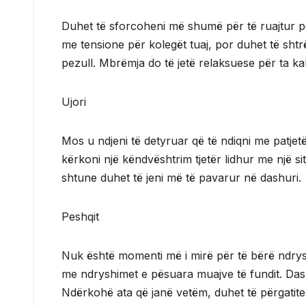
Duhet të sforcoheni më shumë për të ruajtur p
me tensione për kolegët tuaj, por duhet të sht
pezull. Mbrëmja do të jetë relaksuese për ta ka
Ujori
Mos u ndjeni të detyruar që të ndiqni me patjetër 
kërkoni një këndvështrim tjetër lidhur me një si
shtune duhet të jeni më të pavarur në dashuri.
Peshqit
Nuk është momenti më i mirë për të bërë ndrysh
me ndryshimet e pësuara muajve të fundit. Dash
Ndërkohë ata që janë vetëm, duhet të përgatit