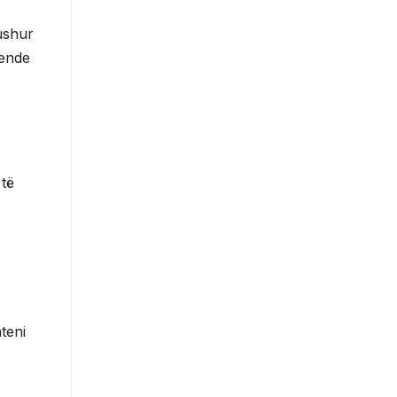
ushur
 ende
 të
teni