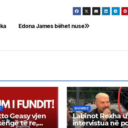
çka
Edona James bëhet nuse
Z
SHOWBIZ
to Geasy vjen
Labinot Rexha u
ëngë të re,
intervistua në po