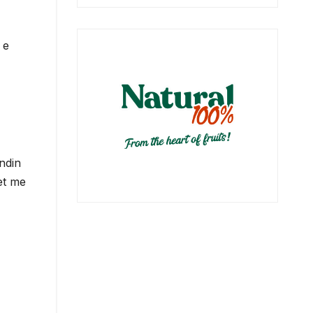
 e
ndin
et me