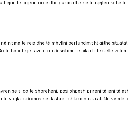
 ju bëjnë të rigjeni forcë dhe guxim dhe në të njëjtën kohë të
 në nisma të reja dhe të mbyllni përfundimisht gjithë situatat
Do të hapet një fazë e rëndësishme, e cila do të sjellë vetëm
yrën se si do të shpreheni, pasi shpesh prireni të jeni të a
fa të vogla, sidomos në dashuri, shkruan noa.al. Në vendin 