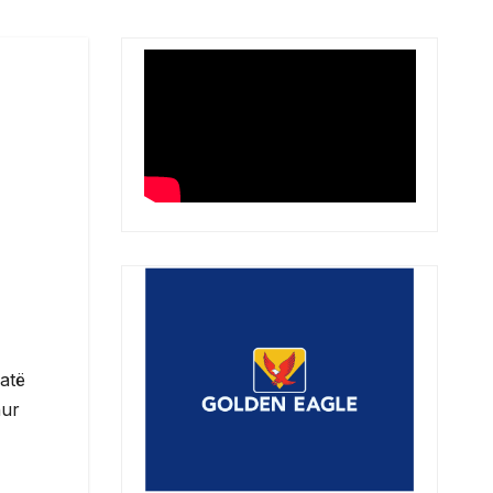
hatë
hur