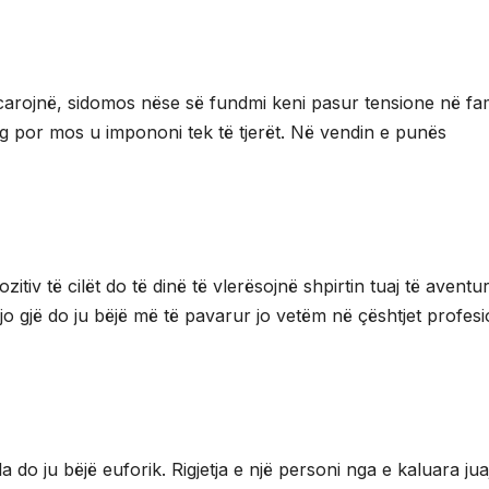
 acarojnë, sidomos nëse së fundmi keni pasur tensione në fam
og por mos u impononi tek të tjerët. Në vendin e punës
iv të cilët do të dinë të vlerësojnë shpirtin tuaj të aventur
kjo gjë do ju bëjë më të pavarur jo vetëm në çështjet profes
la do ju bëjë euforik. Rigjetja e një personi nga e kaluara jua