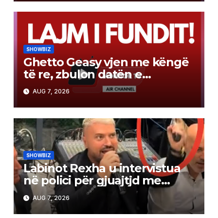
SHOWBIZ
Ghetto Geasy vjen me këngë
të re, zbulon datën e
publikimit (Video)
AUG 7, 2026
SHOWBIZ
Labinot Rexha u intervistua
në polici për gjuajtjd me
revole, ja versioni i tij
AUG 7, 2026