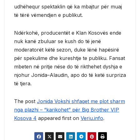
udhëhequr spektaklin që ka mbajtur për muaj
të tërë vëmendjen e publikut.
Ndërkohë, producentët e Klan Kosovës ende
nuk kanë zbuluar se kush do të jenë
moderatorët këtë sezon, duke lënë hapësirë
për spekulime dhe kureshtje te publiku. Fansat
mbeten në pritje nëse do të rikthehet dyshja e
njohur Jonida–Alaudin, apo do të ketë surpriza
të tjera.
The post
Jonida Vokshi shfaqet me plot sharm
nga plazhi – “karikohet” për Big Brother VIP
Kosova 4
appeared first on
Veriu.info
.