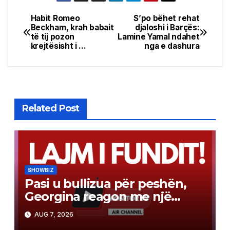
Habit Romeo
S’po bëhet rehat
Post
Beckham, krah babait
djaloshi i Barçës:
të tij pozon
Lamine Yamal ndahet
navigation
krejtësisht i …
nga e dashura
Related Post
SHOWBIZ
Pasi u bullizua për peshën,
Georgina reagon me një
mesazh të fuqishëm
AUG 7, 2026