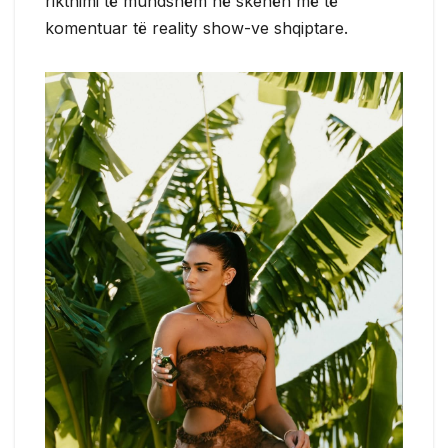
rikthimi të mundshëm në skenën më të
komentuar të reality show-ve shqiptare.