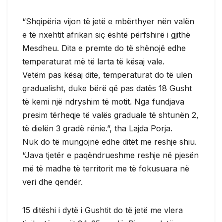
“Shqipëria vijon të jetë e mbërthyer nën valën
e të nxehtit afrikan siç është përfshirë i gjithë
Mesdheu. Dita e premte do të shënojë edhe
temperaturat më të larta të kësaj vale.
Vetëm pas kësaj dite, temperaturat do të ulen
gradualisht, duke bërë që pas datës 18 Gusht
të kemi një ndryshim të motit. Nga fundjava
presim tërheqje të valës graduale të shtunën 2,
të dielën 3 gradë rënie.”, tha Lajda Porja.
Nuk do të mungojnë edhe ditët me reshje shiu.
“Java tjetër e paqëndrueshme reshje në pjesën
më të madhe të territorit me të fokusuara në
veri dhe qendër.
15 ditëshi i dytë i Gushtit do të jetë me vlera