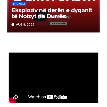
SHOWBIZ
Eksploziv në derën e dyqanit
të Noizyt në Durrës
AUG 8, 2026