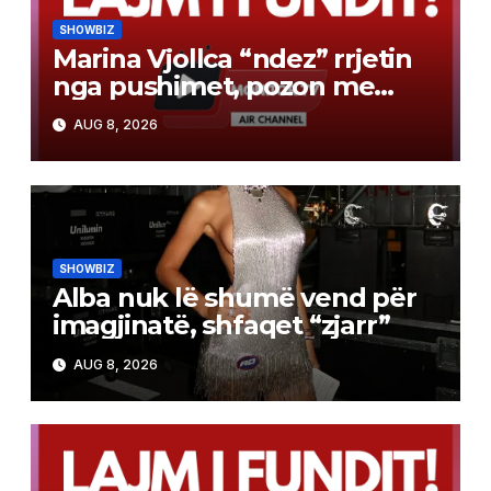
SHOWBIZ
Marina Vjollca “ndez” rrjetin
nga pushimet, pozon me
bikini pranë detit
AUG 8, 2026
SHOWBIZ
Alba nuk lë shumë vend për
imagjinatë, shfaqet “zjarr”
AUG 8, 2026