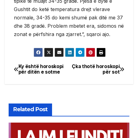
tipike të muajit 34-35 gradë. Pjesa e dytë e
Gushtit do ketë temperatura drejt vlerave
normale, 34-35 do kemi shumë pak ditë me 37
dhe 38 gradë. Problem mbetet era, sidomos në
zonat e përfshira nga zjarret.”, sqaroi ajo.
Ky është horoskopi
Çka thotë horoskopi
Post
për ditën e sotme
për sot
navigation
Related Post