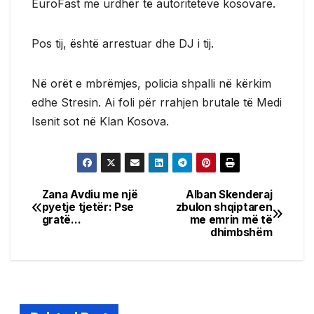
EuroFast me urdhër të autoriteteve kosovare.
Pos tij, është arrestuar dhe DJ i tij.
Në orët e mbrëmjes, policia shpalli në kërkim
edhe Stresin. Ai foli për rrahjen brutale të Medi
Isenit sot në Klan Kosova.
Zana Avdiu me një
Alban Skenderaj
Post
pyetje tjetër: Pse
zbulon shqiptaren
gratë…
me emrin më të
navigation
dhimbshëm