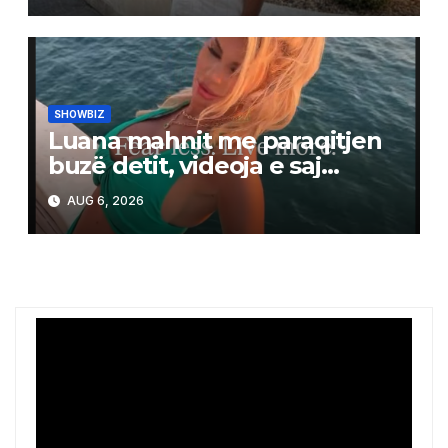
SHOWBIZ
Luana mahnit me paraqitjen
buzë detit, videoja e saj
tërheq vëmendjen në rrjet
AUG 6, 2026