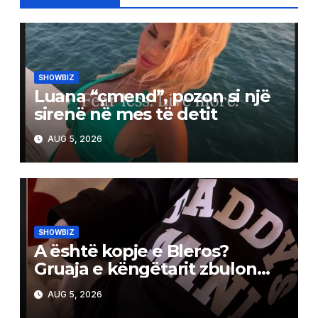
SHOWBIZ
Luana “çmend”, pozon si një
sirenë në mes të detit
AUG 5, 2026
SHOWBIZ
A është kopje e Bleros?
Gruaja e këngëtarit zbulon
pak nga portreti i të birit
AUG 5, 2026