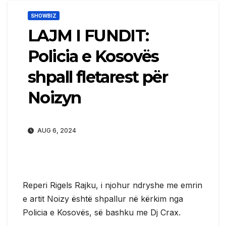
SHOWBIZ
LAJM I FUNDIT:
Policia e Kosovës
shpall fletarest për
Noizyn
AUG 6, 2024
Reperi Rigels Rajku, i njohur ndryshe me emrin
e artit Noizy është shpallur në kërkim nga
Policia e Kosovës, së bashku me Dj Crax.