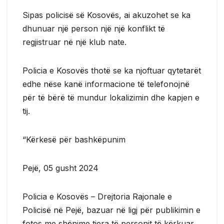
Sipas policisë së Kosovës, ai akuzohet se ka
dhunuar një person një një konflikt të
regjistruar në një klub nate.
Policia e Kosovës thotë se ka njoftuar qytetarët
edhe nëse kanë informacione të telefonojnë
për të bërë të mundur lokalizimin dhe kapjen e
tij.
“Kërkesë për bashkëpunim
Pejë, 05 gusht 2024
Policia e Kosovës – Drejtoria Rajonale e
Policisë në Pejë, bazuar në ligj për publikimin e
fotos me shënime tjera të personit të kërkuar