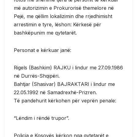
më autorizimin e Prokurorisë themelore nё
Pejё, me qëllim lokalizimin dhe rrjedhimisht
arrestimin e tyre, lëshon: Kërkesë për
bashkëpunim me qytetarët.
Personat e kërkuar janë:
Rigels (Bashkim) RAJKU i lindur me 27.09.1986
nё Durrёs-Shqipёri.
Bahtjar (Shasivar) BAJRAKTARI i lindur me
22.05.1992 nё Samadrexhё-Prizren.
Tё pandehurit kërkohen për veprën penale:
“Lёndim i rёndё trupor”.
Policia e Kosovës kërkon nga qytetarët e