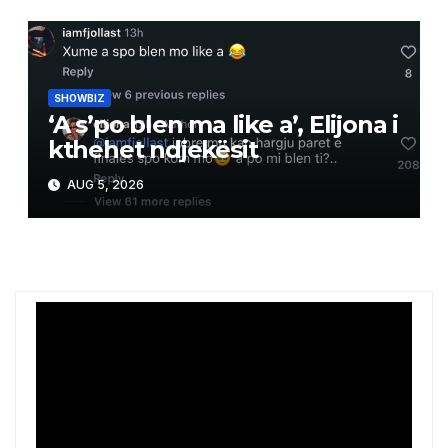
SHOWBIZ
‘A s’po blen ma like a’, Elijona i
kthehet ndjekësit
AUG 5, 2026