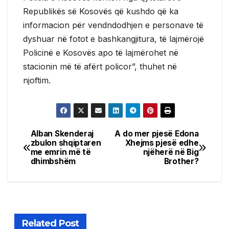
Republikës së Kosovës që kushdo që ka
informacion për vendndodhjen e personave të
dyshuar në fotot e bashkangjitura, të lajmërojë
Policinë e Kosovës apo të lajmërohet në
stacionin më të afërt policor”, thuhet në
njoftim.
Alban Skenderaj
A do mer pjesë Edona
Post
zbulon shqiptaren
Xhejms pjesë edhe
me emrin më të
njëherë në Big
navigation
dhimbshëm
Brother?
Related Post