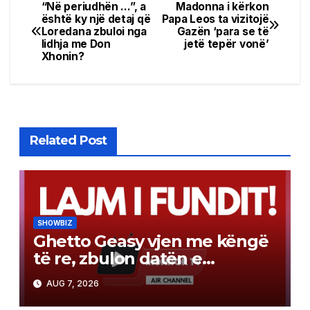
“Në periudhën …”, a
Madonna i kërkon
Post
është ky një detaj që
Papa Leos ta vizitojë
Loredana zbuloi nga
Gazën ‘para se të
navigation
lidhja me Don
jetë tepër vonë’
Xhonin?
Related Post
SHOWBIZ
Ghetto Geasy vjen me këngë
të re, zbulon datën e
publikimit (Video)
AUG 7, 2026