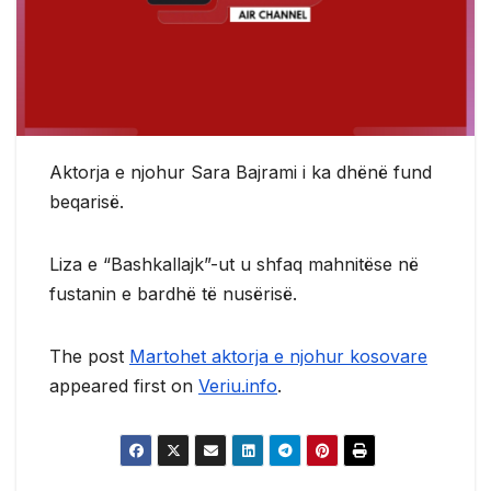
Aktorja e njohur Sara Bajrami i ka dhënë fund
beqarisë.
Liza e “Bashkallajk”-ut u shfaq mahnitëse në
fustanin e bardhë të nusërisë.
The post
Martohet aktorja e njohur kosovare
appeared first on
Veriu.info
.