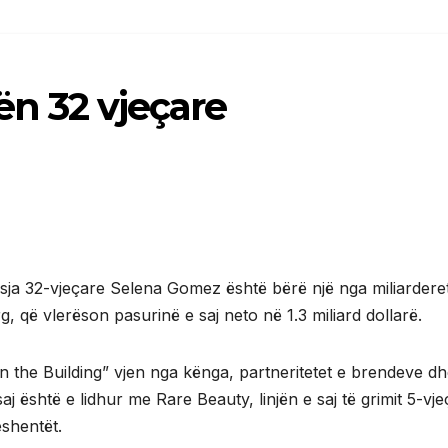
ën 32 vjeçare
ësja 32-vjeçare Selena Gomez është bërë një nga miliardere
, që vlerëson pasurinë e saj neto në 1.3 miliard dollarë.
in the Building” vjen nga kënga, partneritetet e brendeve d
j është e lidhur me Rare Beauty, linjën e saj të grimit 5-vje
eshentët.