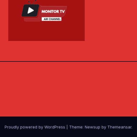
Proudly powered by WordPress
|
Theme: Newsup by
Themeansar
.