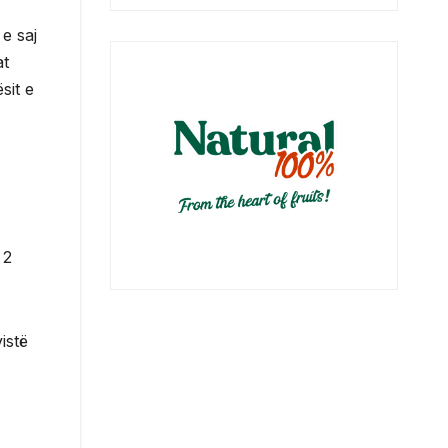
e saj
at
sit e
 2
istë