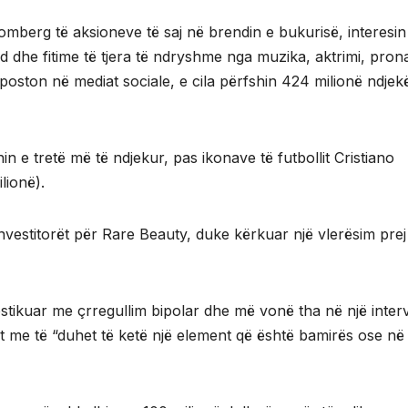
mberg të aksioneve të saj në brendin e bukurisë, interesin 
dhe fitime të tjera të ndryshme nga muzika, aktrimi, pron
 poston në mediat sociale, e cila përfshin 424 milionë ndjekë
in e tretë më të ndjekur, pas ikonave të futbollit Cristiano
lionë).
vestitorët për Rare Beauty, duke kërkuar një vlerësim prej
stikuar me çrregullim bipolar dhe më vonë tha në një interv
 me të “duhet të ketë një element që është bamirës ose në