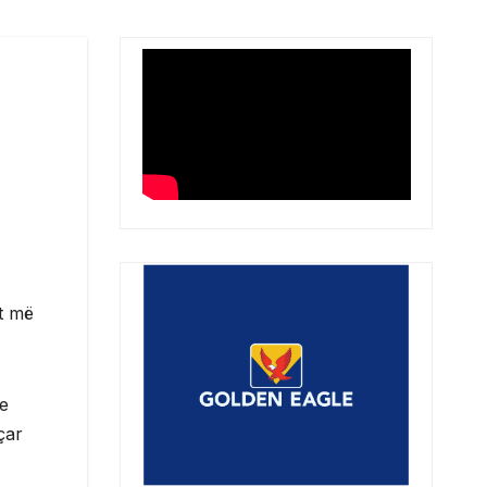
t më
he
çar