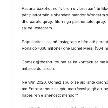
Pasuria bazohet në “vlerën e vlerësuar” të Bloo
për platformën e shëndetit mendor Wondermind 
dhe paratë që ajo fiton nga partneritetet që ajo
saj në Instagram.
Popullariteti i saj në Instagram e bën atë person
Ronaldo (638 milionë) dhe Lionel Messi (504 mi
Gomez gjithashtu thuhet se ka kontaktuar me in
miliardë dollarësh.
Në vitin 2020, Gomez zbuloi se ajo ishte diagno
me Entrepreneur se çdo marrëveshje që arrihet
hapësirën e shëndetit mendor”.