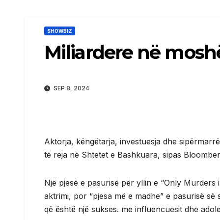
SHOWBIZ
Miliardere në mosh
SEP 8, 2024
Aktorja, këngëtarja, investuesja dhe sipërmarr
të reja në Shtetet e Bashkuara, sipas Bloomberg
Një pjesë e pasurisë për yllin e “Only Murders 
aktrimi, por “pjesa më e madhe” e pasurisë së sa
që është një sukses. me influencuesit dhe adol