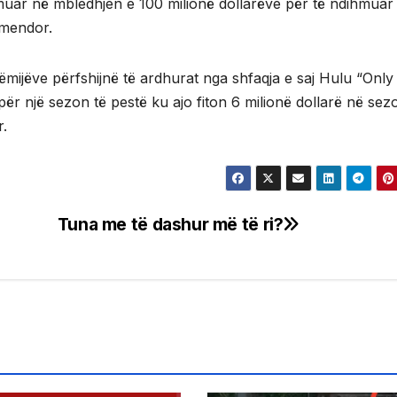
dihmuar në mbledhjen e 100 milionë dollarëve për të ndihmuar
 mendor.
 fëmijëve përfshijnë të ardhurat nga shfaqja e saj Hulu “Only
për një sezon të pestë ku ajo fiton 6 milionë dollarë në sez
r.
Tuna me të dashur më të ri?