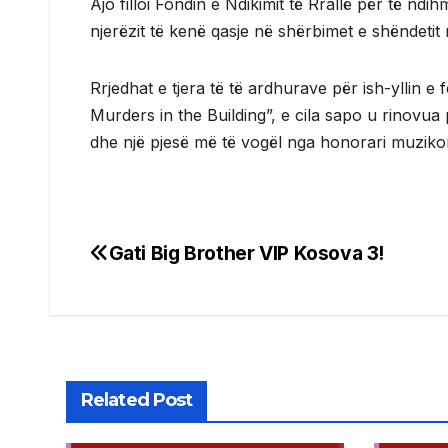
Ajo filloi Fondin e Ndikimit të Rrallë për të n
njerëzit të kenë qasje në shërbimet e shëndetit
Rrjedhat e tjera të të ardhurave për ish-yllin e
Murders in the Building”, e cila sapo u rinovua 
dhe një pjesë më të vogël nga honorari muziko
Gati Big Brother VIP Kosova 3!
Post
navigation
Related Post