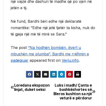
një vajzë dhe dashuri të madhe që po vjen në
jetën e tij.
Në fund, Bardhi bëri edhe një deklaratë
romantike: “Edhe një jetë tjetër ta kisha, nuk do
të gjeja një më të mirë se Sara.”
The post
“Na hodhën bombën, dyert u
mbushën me plumba”, Bardhi me rrëfimin e
padëgjuar
appeared first on
Veriu.info
.
Loredana ekspozon
Luks i madh/ Çanta e
Post
linjat, duket seksi
bashkëshortes së
Bleros kushton sa një
navigation
veturë e përdorur