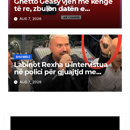
Ghetto Geasy vjen me këngë
të re, zbulon datën e
publikimit (Video)
AUG 7, 2026
SHOWBIZ
Labinot Rexha u intervistua
në polici për gjuajtjd me
revole, ja versioni i tij
AUG 7, 2026