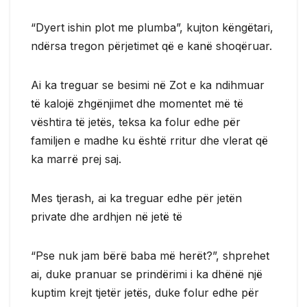
“Dyert ishin plot me plumba”, kujton këngëtari,
ndërsa tregon përjetimet që e kanë shoqëruar.
Ai ka treguar se besimi në Zot e ka ndihmuar
të kalojë zhgënjimet dhe momentet më të
vështira të jetës, teksa ka folur edhe për
familjen e madhe ku është rritur dhe vlerat që
ka marrë prej saj.
Mes tjerash, ai ka treguar edhe për jetën
private dhe ardhjen në jetë të
“Pse nuk jam bërë baba më herët?”, shprehet
ai, duke pranuar se prindërimi i ka dhënë një
kuptim krejt tjetër jetës, duke folur edhe për