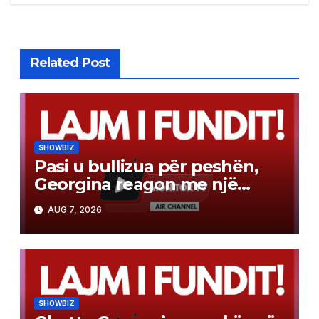
Related Post
SHOWBIZ
Pasi u bullizua për peshën,
Georgina reagon me një
mesazh të fuqishëm
AUG 7, 2026
SHOWBIZ