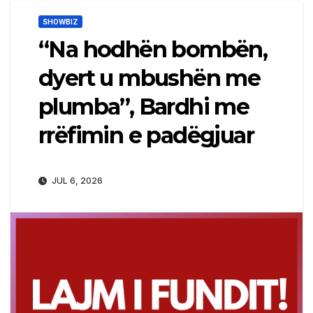
SHOWBIZ
“Na hodhën bombën,
dyert u mbushën me
plumba”, Bardhi me
rrëfimin e padëgjuar
JUL 6, 2026