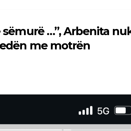
 e sëmurë …”, Arbenita nu
isedën me motrën