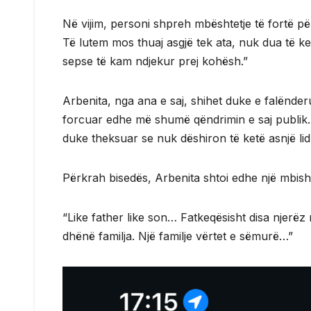
Në vijim, personi shpreh mbështetje të fortë pë
Të lutem mos thuaj asgjë tek ata, nuk dua të ke
sepse të kam ndjekur prej kohësh.”
Arbenita, nga ana e saj, shihet duke e falënde
forcuar edhe më shumë qëndrimin e saj publik. 
duke theksuar se nuk dëshiron të ketë asnjë lidh
Përkrah bisedës, Arbenita shtoi edhe një mbishk
“Like father like son… Fatkeqësisht disa njerëz
dhënë familja. Një familje vërtet e sëmurë…”