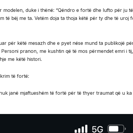
r modelen, duke i thënë: “Qëndro e fortë dhe lufto për ju të
m të bëj me ta. Vetëm doja ta thoja këtë për ty dhe të uroj f
ruar për këtë mesazh dhe e pyet nëse mund ta publikojë për
Personi pranon, me kushtin që të mos përmendet emri i tij
je me këtë histori.
rim të fortë:
 nuk janë mjaftueshëm të fortë për të thyer traumat që u ka