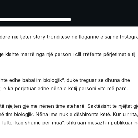
rë një tjetër story tronditëse në llogarinë e saj në Instagr
ë kishte marrë nga një person i cili rrëfente përjetimet e tij
është edhe babai im biologjik”, duke treguar se dhuna dhe
 e ka përjetuar edhe nëna e këtij personi vite më parë.
i të njëjtën gjë me nënën time atëherë. Saktësisht të njëjtat gj
im biologjik. Nëna ime nuk e dëshironte këtë. Kur u rrita,
ë luftoi kaq shumë për mua”, shkruan mesazhi i publikuar 