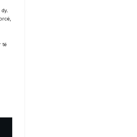
 dy.
orcë,
 të
,