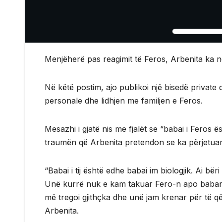
Menjëherë pas reagimit të Feros, Arbenita ka nda
Në këtë postim, ajo publikoi një bisedë private q
personale dhe lidhjen me familjen e Feros.
Mesazhi i gjatë nis me fjalët se “babai i Feros 
traumën që Arbenita pretendon se ka përjetuar,
“Babai i tij është edhe babai im biologjik. Ai bër
Unë kurrë nuk e kam takuar Fero-n apo babanë t
më tregoi gjithçka dhe unë jam krenar për të q
Arbenita.