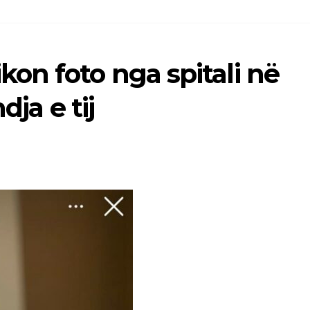
on foto nga spitali në
dja e tij