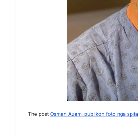
The post
Osman Azemi publikon foto nga spitali 