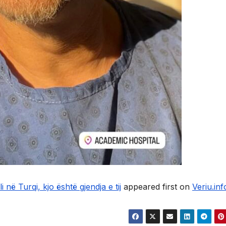
në Turqi, kjo është gjendja e tij
appeared first on
Veriu.inf