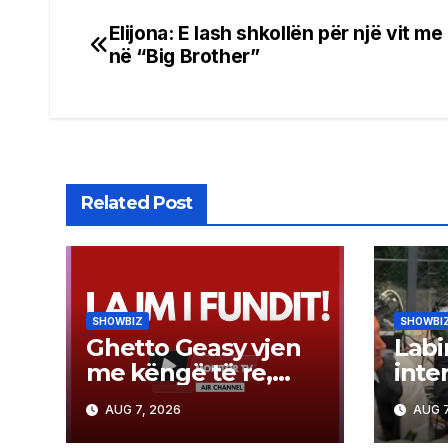
Elijona: E lash shkollën për një vit me
Post
në “Big Brother”
navigation
Related Post
SHOWBIZ
SHOWBI
Ghetto Geasy vjen
Labi
me këngë të re,
inte
zbulon datën e
për 
AUG 7, 2026
AUG 7
publikimit (Video)
revol
tij