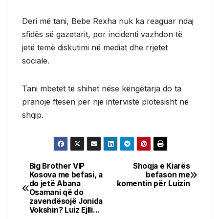
Deri më tani, Bebe Rexha nuk ka reaguar ndaj
sfidës së gazetarit, por incidenti vazhdon të
jetë temë diskutimi në mediat dhe rrjetet
sociale.
Tani mbetet të shihet nëse këngëtarja do ta
pranojë ftesën për një intervistë plotësisht në
shqip.
Big Brother VIP
Shoqja e Kiarës
Post
Kosova me befasi, a
befason me
do jetë Abana
komentin për Luizin
navigation
Osamani që do
zavendësojë Jonida
Vokshin? Luiz Ejlli…