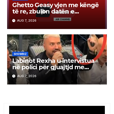
Ghetto Geasy vjen me këngë
të re, zbulon datën e
publikimit (Video)
AUG 7, 2026
SHOWBIZ
Labinot Rexha u intervistua
në polici për gjuajtjd me
revole, ja versioni i tij
AUG 7, 2026