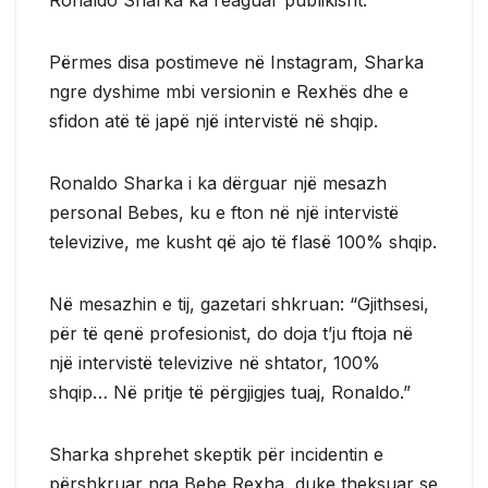
Përmes disa postimeve në Instagram, Sharka
ngre dyshime mbi versionin e Rexhës dhe e
sfidon atë të japë një intervistë në shqip.
Ronaldo Sharka i ka dërguar një mesazh
personal Bebes, ku e fton në një intervistë
televizive, me kusht që ajo të flasë 100% shqip.
Në mesazhin e tij, gazetari shkruan: “Gjithsesi,
për të qenë profesionist, do doja t’ju ftoja në
një intervistë televizive në shtator, 100%
shqip… Në pritje të përgjigjes tuaj, Ronaldo.”
Sharka shprehet skeptik për incidentin e
përshkruar nga Bebe Rexha, duke theksuar se