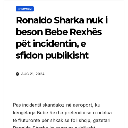
SHOWBIZ
Ronaldo Sharka nuk i
beson Bebe Rexhës
pët incidentin, e
sfidon publikisht
AUG 21, 2024
Pas incidentit skandaloz në aeroport, ku
këngëtarja Bebe Rexha pretendoi se u ndalua
të fluturonte për shkak se foli shqip, gazetari
Ronaldo Sharka ka reaguar publikisht.