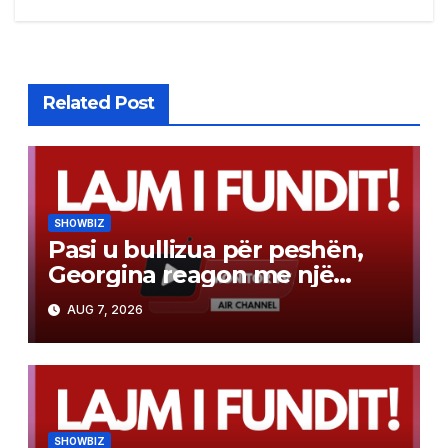
Related Post
SHOWBIZ
Pasi u bullizua për peshën,
Georgina reagon me një
mesazh të fuqishëm
AUG 7, 2026
SHOWBIZ