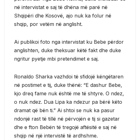
në intervistat e saj të dhëna më parë në
Shqipëri dhe Kosovë, ajo nuk ka folur në
shqip, por vetëm në anglisht.
Ai publikoi foto nga intervistat ku Bebe përdor
anglishten, duke theksuar këtë fakt dhe duke
ngritur pyetje mbi pretendimet e saj.
Ronaldo Sharka vazhdoi të sfidojë këngëtaren
në postimet e tij, duke thënë: “E dashur Bebe,
kjo dreq fame nuk është me të shtyre. O ndez,
o nuk ndez. Dua Lipa ka ndezur pa bërë këto
dramat që bën ti.” Ai shtoi se nuk ka pasur
ndonjë rast të tillë në përvojën e tij si gazetar
dhe e fton Bebën të tregojë aftësitë e saj në
shqip në një intervistë të ardhshme.