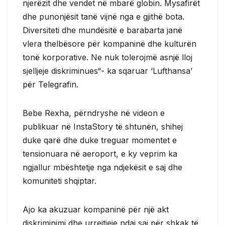
njerëzit dhe vendet në mbarë globin. Mysafirët
dhe punonjësit tanë vijnë nga e gjithë bota.
Diversiteti dhe mundësitë e barabarta janë
vlera thelbësore për kompaninë dhe kulturën
tonë korporative. Ne nuk tolerojmë asnjë lloj
sjelljeje diskriminues“- ka sqaruar ‘Lufthansa’
për Telegrafin.
Bebe Rexha, përndryshe në videon e
publikuar në InstaStory të shtunën, shihej
duke qarë dhe duke treguar momentet e
tensionuara në aeroport, e ky veprim ka
ngjallur mbështetje nga ndjekësit e saj dhe
komuniteti shqiptar.
Ajo ka akuzuar kompaninë për një akt
diskriminimi dhe urrejtjeje ndaj saj për shkak të