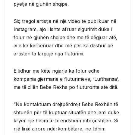
pyetje në gjuhën shqipe.
Siç tregoi artistja në një video të publikuar në
Instagram, ajo i ishte afruar sigurimit duke i
folur në gjuhën shqipe dhe me të dëgjuar atë,
ai e ka kërcënuar dhe më pas ka dashur që
artisten ta largojë nga fluturimi.
E lidhur me këtë ngjarje ka folur edhe
kompania gjermane e fluturimeve, ‘Lufthansa’,
me të cilën Bebe Rexha po fluturonte atë ditë.
“Ne kontaktuam drejtpërdrejt Bebe Rexhën të
shtunën për të kuptuar situatën dhe jemi duke
kryer një hetim të brendshëm mbi çështjen. Si
një linjë ajrore ndërkombëtare, ne lidhim