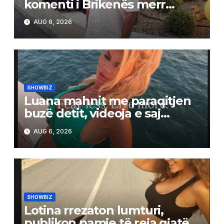
komenti i Brikenës merr
gjithë vëmendjen
AUG 6, 2026
SHOWBIZ
Luana mahnit me paraqitjen
buzë detit, videoja e saj
tërheq vëmendjen në rrjet
AUG 6, 2026
SHOWBIZ
Lotina rrezaton lumturi,
publikon pamje të reja gjatë