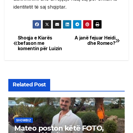
identitetit të saj shqiptar.
Shoqja e Kiarës
A janë fejuar Heidi
Post
befason me
dhe Romeo?
komentin për Luizin
navigation
Related Post
SHOWBIZ
Mateo poston këtë FOTO,