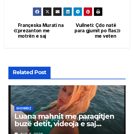
Françeska Murati na
Vullneti: Çdo natë
Post
prezanton me
para gjumit po flas
motrën e saj
me veten
navigation
Related Post
SHOWBIZ
Luana mahnit me paraqitjen
buzë detit, videoja e saj
tërheq vëmendjen në rrjet