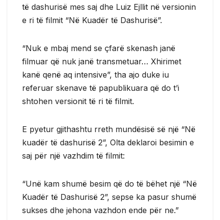
të dashurisë mes saj dhe Luiz Ejllit në versionin
e ri të filmit “Në Kuadër të Dashurisë”.
“Nuk e mbaj mend se çfarë skenash janë
filmuar që nuk janë transmetuar… Xhirimet
kanë qenë aq intensive”, tha ajo duke iu
referuar skenave të papublikuara që do t’i
shtohen versionit të ri të filmit.
E pyetur gjithashtu rreth mundësisë së një “Në
kuadër të dashurisë 2”, Olta deklaroi besimin e
saj për një vazhdim të filmit:
“Unë kam shumë besim që do të bëhet një “Në
Kuadër të Dashurisë 2”, sepse ka pasur shumë
sukses dhe jehona vazhdon ende për ne.”