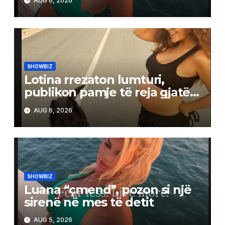
AUG 6, 2026
SHOWBIZ
Lotina rrezaton lumturi,
publikon pamje të reja gjatë
shtatzënisë
AUG 6, 2026
SHOWBIZ
Luana “çmend”, pozon si një
sirenë në mes të detit
AUG 5, 2026