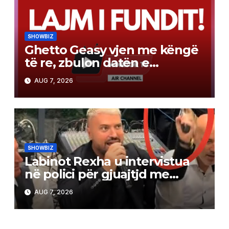
SHOWBIZ
Ghetto Geasy vjen me këngë
të re, zbulon datën e
publikimit (Video)
AUG 7, 2026
SHOWBIZ
Labinot Rexha u intervistua
në polici për gjuajtjd me
revole, ja versioni i tij
AUG 7, 2026