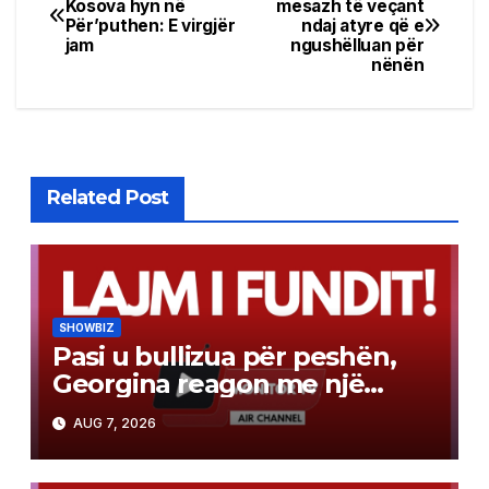
Kosova hyn në
mesazh të veçant
Për’puthen: E virgjër
ndaj atyre që e
navigation
jam
ngushëlluan për
nënën
Related Post
SHOWBIZ
Pasi u bullizua për peshën,
Georgina reagon me një
mesazh të fuqishëm
AUG 7, 2026