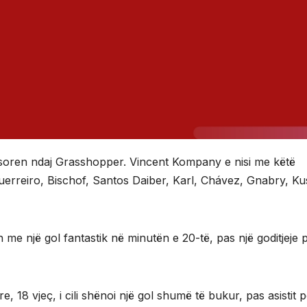
ësoren ndaj Grasshopper. Vincent Kompany e nisi me këtë
Guerreiro, Bischof, Santos Daiber, Karl, Chávez, Gnabry, Ku
n me një gol fantastik në minutën e 20-të, pas një goditjeje p
e, 18 vjeç, i cili shënoi një gol shumë të bukur, pas asistit 