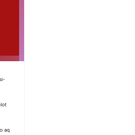
si-
lot
po aq