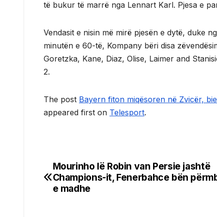
të bukur të marrë nga Lennart Karl. Pjesa e pa
Vendasit e nisin më mirë pjesën e dytë, duke n
minutën e 60-të, Kompany bëri disa zëvendësi
Goretzka, Kane, Diaz, Olise, Laimer and Stanisic
2.
The post
Bayern fiton miqësoren në Zvicër, bien
appeared first on
Telesport
.
Mourinho lë Robin van Persie jashtë
Post
Champions-it, Fenerbahce bën përm
navigation
e madhe