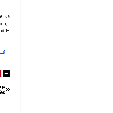
të. Në
ich,
nd 1-
eo)
nga
gës