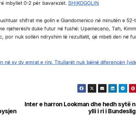
rë mbyllet 0-2 për bavarezët.
SHIKOGOLIN
gushtuar shifrat me golin e Giandomenico në minutën e 52-
me njëherëshi duke futur në fushë: Upamecano, Tah, Kimm
, por nuk sollën ndryshim të rezultatit, që mbeti deri në fu
 në sy dy emrat e rinj. Titullarët nuk bëjnë diferencën (vid
Inter e harron Lookman dhe hedh sytë 
bysjen
ylli i ri i Bundesli