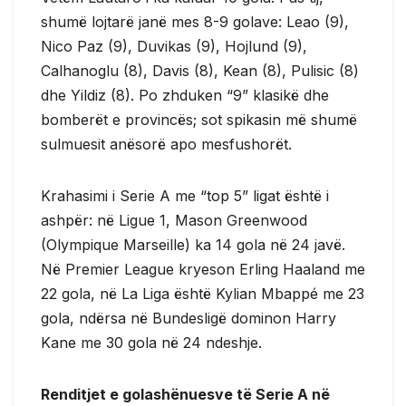
shumë lojtarë janë mes 8-9 golave: Leao (9),
Nico Paz (9), Duvikas (9), Hojlund (9),
Calhanoglu (8), Davis (8), Kean (8), Pulisic (8)
dhe Yildiz (8). Po zhduken “9” klasikë dhe
bomberët e provincës; sot spikasin më shumë
sulmuesit anësorë apo mesfushorët.
Krahasimi i Serie A me “top 5” ligat është i
ashpër: në Ligue 1, Mason Greenwood
(Olympique Marseille) ka 14 gola në 24 javë.
Në Premier League kryeson Erling Haaland me
22 gola, në La Liga është Kylian Mbappé me 23
gola, ndërsa në Bundesligë dominon Harry
Kane me 30 gola në 24 ndeshje.
Renditjet e golashënuesve të Serie A në