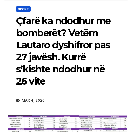
SPORT
Çfarë ka ndodhur me
bomberët? Vetëm
Lautaro dyshifror pas
27 javësh. Kurrë
s’kishte ndodhur në
26 vite
MAR 4, 2026