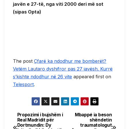
javën e 27-të, nga viti 2000 deri më sot
(sipas Opta)
The post
Çfarë ka ndodhur me bomberët?
Vetëm Lautaro dyshifror pas 27 javësh. Kurrë
s’kishte ndodhur në 26 vite
appeared first on
Telesport
.
Propozimi i bujshëm i
Mbappé ia beson
Post
Real Madridit për
shëndetin
Dortmundin: Dy
traumatologut