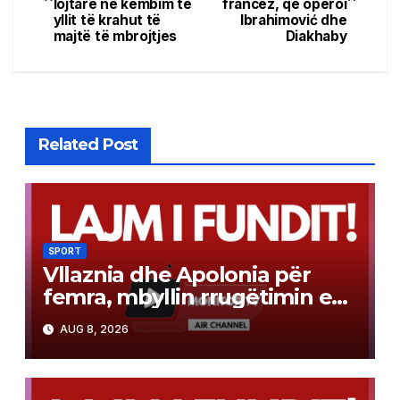
navigation
lojtarë në këmbim të
francez, që operoi
yllit të krahut të
Ibrahimović dhe
majtë të mbrojtjes
Diakhaby
Related Post
SPORT
Vllaznia dhe Apolonia për
femra, mbyllin rrugëtimin e
tyre në Europë
AUG 8, 2026