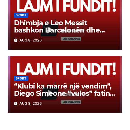
SPORT
Dhimbja e Leo Messit
bashkon Barcelonën dhe
Real Madrid
AUG 8, 2026
SPORT
“Klubi ka marrë një vendim”,
Diego Simeone “vulos” fatin e
Julian Alvarez
AUG 8, 2026