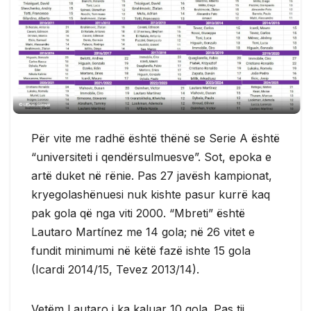
Për vite me radhë është thënë se Serie A është
“universiteti i qendërsulmuesve”. Sot, epoka e
artë duket në rënie. Pas 27 javësh kampionat,
kryegolashënuesi nuk kishte pasur kurrë kaq
pak gola që nga viti 2000. “Mbreti” është
Lautaro Martínez me 14 gola; në 26 vitet e
fundit minimumi në këtë fazë ishte 15 gola
(Icardi 2014/15, Tevez 2013/14).
Vetëm Lautaro i ka kaluar 10 gola. Pas tij,