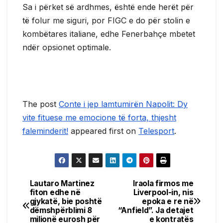
Sa i përket së ardhmes, është ende herët për
të folur me siguri, por FIGC e do për stolin e
kombëtares italiane, edhe Fenerbahçe mbetet
ndër opsionet optimale.
The post
Conte i jep lamtumirën Napolit: Dy
vite fituese me emocione të forta, thjesht
faleminderit!
appeared first on
Telesport
.
Lautaro Martinez
Iraola firmos me
Post
fiton edhe në
Liverpool-in, nis
gjykatë, bie poshtë
epoka e re në
navigation
dëmshpërblimi 8
“Anfield”. Ja detajet
milionë eurosh për
e kontratës