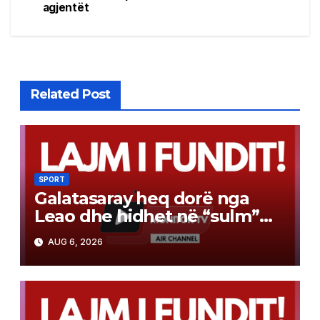
agjentët
Related Post
SPORT
Galatasaray heq dorë nga
Leao dhe hidhet në “sulm”
për yllin e Arsenalit
AUG 6, 2026