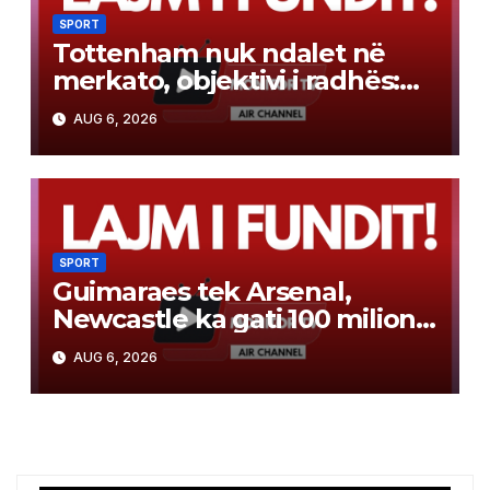
SPORT
Tottenham nuk ndalet në
merkato, objektivi i radhës:
sulmuesi 60 milionë euro i
AUG 6, 2026
Liverpool-it
SPORT
Guimaraes tek Arsenal,
Newcastle ka gati 100 milionë
euro për yllin e Bundesligës
AUG 6, 2026