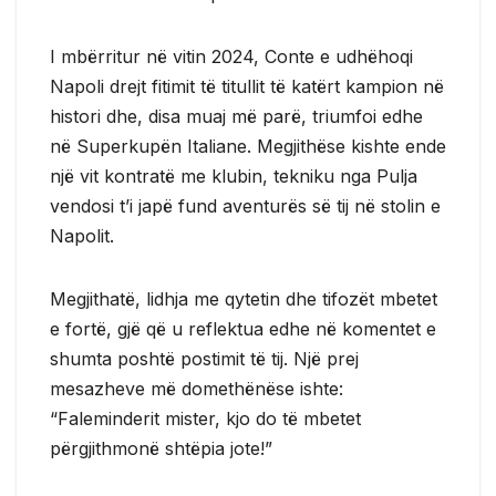
I mbërritur në vitin 2024, Conte e udhëhoqi
Napoli drejt fitimit të titullit të katërt kampion në
histori dhe, disa muaj më parë, triumfoi edhe
në Superkupën Italiane. Megjithëse kishte ende
një vit kontratë me klubin, tekniku nga Pulja
vendosi t’i japë fund aventurës së tij në stolin e
Napolit.
Megjithatë, lidhja me qytetin dhe tifozët mbetet
e fortë, gjë që u reflektua edhe në komentet e
shumta poshtë postimit të tij. Një prej
mesazheve më domethënëse ishte:
“Faleminderit mister, kjo do të mbetet
përgjithmonë shtëpia jote!”