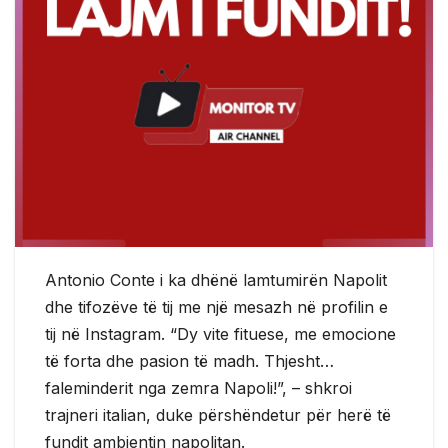
Antonio Conte i ka dhënë lamtumirën Napolit
dhe tifozëve të tij me një mesazh në profilin e
tij në Instagram. “Dy vite fituese, me emocione
të forta dhe pasion të madh. Thjesht…
faleminderit nga zemra Napoli!”, – shkroi
trajneri italian, duke përshëndetur për herë të
fundit ambientin napolitan.