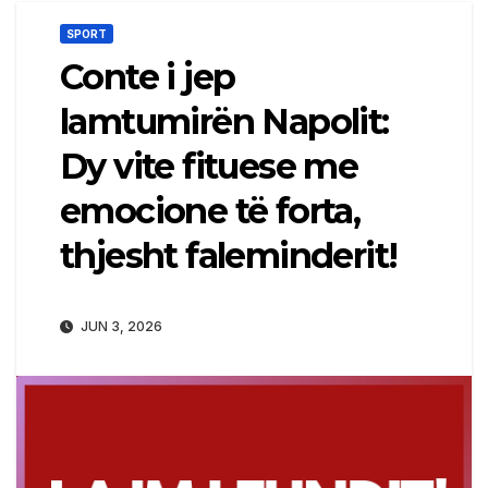
SPORT
Conte i jep
lamtumirën Napolit:
Dy vite fituese me
emocione të forta,
thjesht faleminderit!
JUN 3, 2026