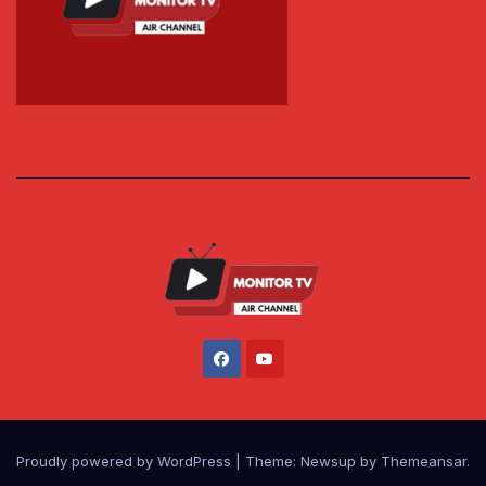
Proudly powered by WordPress
|
Theme: Newsup by
Themeansar
.