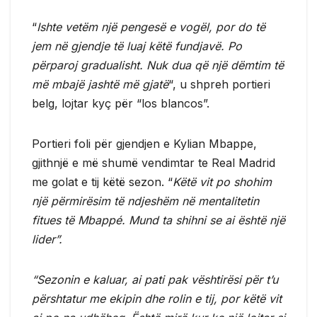
“
Ishte vetëm një pengesë e vogël, por do të
jem në gjendje të luaj këtë fundjavë. Po
përparoj gradualisht. Nuk dua që një dëmtim të
më mbajë jashtë më gjatë
“, u shpreh portieri
belg, lojtar kyç për “los blancos”.
Portieri foli për gjendjen e Kylian Mbappe,
gjithnjë e më shumë vendimtar te Real Madrid
me golat e tij këtë sezon. “
Këtë vit po shohim
një përmirësim të ndjeshëm në mentalitetin
fitues të Mbappé. Mund ta shihni se ai është një
lider”.
“Sezonin e kaluar, ai pati pak vështirësi për t’u
përshtatur me ekipin dhe rolin e tij, por këtë vit