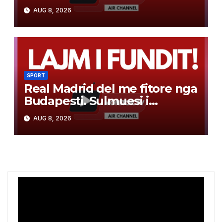
babanë e Messit. Hyn direkt
AUG 8, 2026
në fuqi
SPORT
Real Madrid del me fitore nga
Budapesti. Sulmuesi i
transferuar këtë verë e bën
AUG 8, 2026
“sefte” (video)