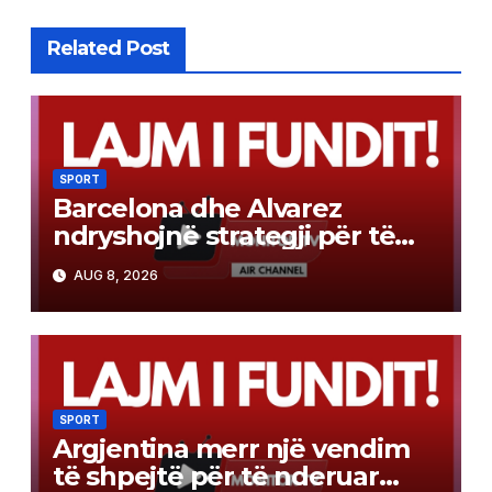
Related Post
SPORT
Barcelona dhe Alvarez
ndryshojnë strategji për të
bërë realitet transferimin e
AUG 8, 2026
bujshëm. Do të luhet në dy
drejtime
SPORT
Argjentina merr një vendim
të shpejtë për të nderuar