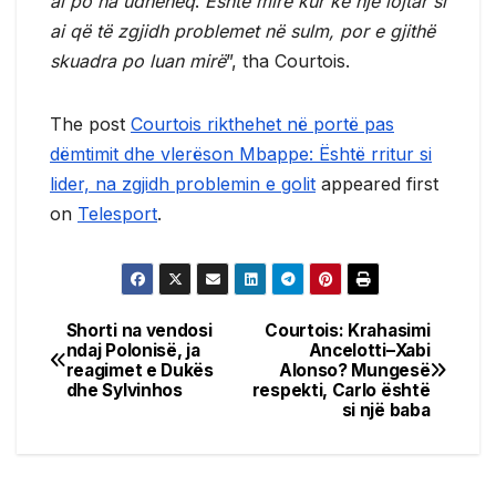
ai po na udhëheq
.
Është mirë kur ke një lojtar si
ai që të zgjidh problemet në sulm, por e gjithë
skuadra po luan mirë
”, tha Courtois.
The post
Courtois rikthehet në portë pas
dëmtimit dhe vlerëson Mbappe: Është rritur si
lider, na zgjidh problemin e golit
appeared first
on
Telesport
.
Shorti na vendosi
Courtois: Krahasimi
Post
ndaj Polonisë, ja
Ancelotti–Xabi
reagimet e Dukës
Alonso? Mungesë
navigation
dhe Sylvinhos
respekti, Carlo është
si një baba