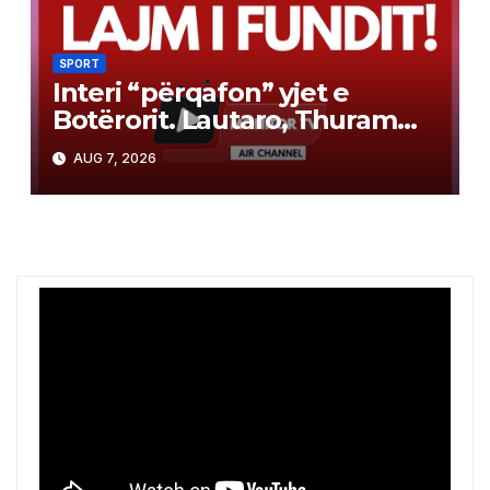
SPORT
Interi “përqafon” yjet e
Botërorit. Lautaro, Thuram
dhe Stones rikthehen më 9
AUG 7, 2026
gusht