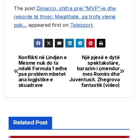
The post
Dimarco, shifra prej “MVP”-je dhe
rekorde të thyer: Megjithatë, pa trofe vlejnë
pak…
appeared first on
Telesport
.
Konflikti në Lindjen e
Një pjesë e dytë
Post
Mesme nuk do ta
spektakolare,
ndalë Formula 1 edhe
barazim i çmendur
navigation
pse problem mbetet
mes Romës dhe
ana logjistike e
Juventusit. Zhegrova
skuadrave
fantastik (video)
Related Post