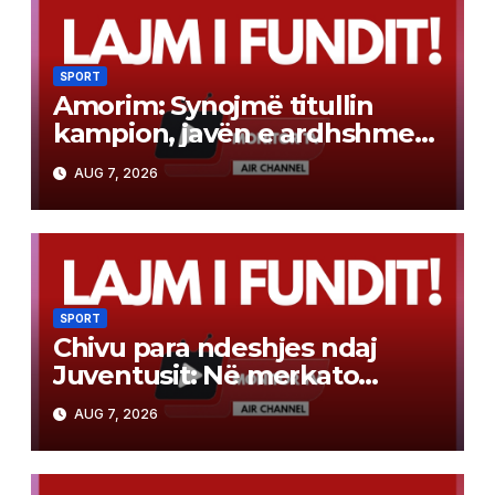
SPORT
Amorim: Synojmë titullin
kampion, javën e ardhshme
do të marr vendime të
AUG 7, 2026
rëndësishme
SPORT
Chivu para ndeshjes ndaj
Juventusit: Në merkato
kërkojmë lojtarë të nivelit të
AUG 7, 2026
lartë, duhet durim