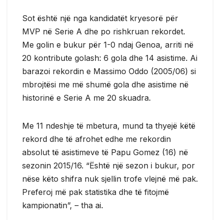
Sot është një nga kandidatët kryesorë për
MVP në Serie A dhe po rishkruan rekordet.
Me golin e bukur për 1-0 ndaj Genoa, arriti në
20 kontribute golash: 6 gola dhe 14 asistime. Ai
barazoi rekordin e Massimo Oddo (2005/06) si
mbrojtësi me më shumë gola dhe asistime në
historinë e Serie A me 20 skuadra.
Me 11 ndeshje të mbetura, mund ta thyejë këtë
rekord dhe të afrohet edhe me rekordin
absolut të asistimeve të Papu Gomez (16) në
sezonin 2015/16. “Është një sezon i bukur, por
nëse këto shifra nuk sjellin trofe vlejnë më pak.
Preferoj më pak statistika dhe të fitojmë
kampionatin”, – tha ai.