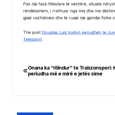
Pas një faze fillestare të vështirë, situata ndrys
rëndësishëm, i rrethuar nga miq dhe me dëshirë pë
gjejë vazhdimësi dhe të ruajë një gjendje fizike
The post
Douglas Luiz kujton periudhën te Juven
Telesport
.
Onana ka “rilindur” te Trabzonspori: 
Post
periudha më e mirë e jetës sime
navigation