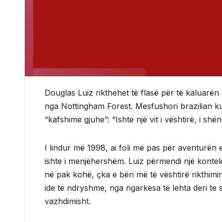
Douglas Luiz rikthehet të flasë për të kaluarën 
nga Nottingham Forest. Mesfushori brazilian ku
“kafshime gjuhe”: “Ishte një vit i vështirë, i s
I lindur më 1998, ai foli më pas për aventurën e
ishte i menjëhershëm. Luiz përmendi një konte
në pak kohë, çka e bëri më të vështirë rikthimi
ide të ndryshme, nga ngarkesa të lehta deri te 
vazhdimisht.