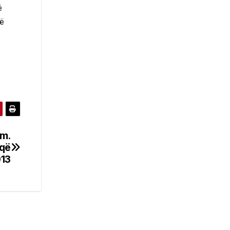
ë
të
ëm.
 që
013