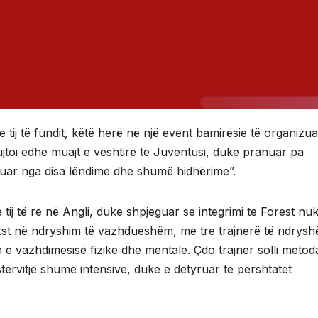
e tij të fundit, këtë herë në një event bamirësie të organizua
jtoi edhe muajt e vështirë te Juventusi, duke pranuar pa
hënuar nga disa lëndime dhe shumë hidhërime”.
 tij të re në Angli, duke shpjeguar se integrimi te Forest nu
kst në ndryshim të vazhdueshëm, me tre trajnerë të ndrys
n e vazhdimësisë fizike dhe mentale. Çdo trajner solli meto
stërvitje shumë intensive, duke e detyruar të përshtatet