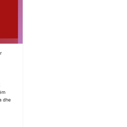
r
k
hëm
da dhe