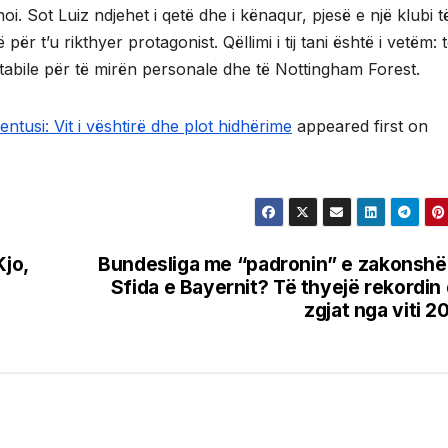
hoi. Sot Luiz ndjehet i qetë dhe i kënaqur, pjesë e një klubi t
r t’u rikthyer protagonist. Qëllimi i tij tani është i vetëm: 
 stabile për të mirën personale dhe të Nottingham Forest.
tusi: Vit i vështirë dhe plot hidhërime
appeared first on
Kjo,
Bundesliga me “padronin” e zakonsh
Sfida e Bayernit? Të thyejë rekordin
zgjat nga viti 2