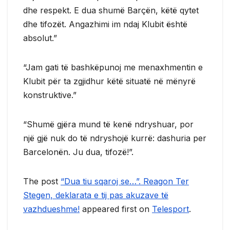
dhe respekt. E dua shumë Barçën, këtë qytet
dhe tifozët. Angazhimi im ndaj Klubit është
absolut.”
“Jam gati të bashkëpunoj me menaxhmentin e
Klubit për ta zgjidhur këtë situatë në mënyrë
konstruktive.”
“Shumë gjëra mund të kenë ndryshuar, por
një gjë nuk do të ndryshojë kurrë: dashuria per
Barcelonën. Ju dua, tifozë!”.
The post
“Dua tiu sqaroj se…”. Reagon Ter
Stegen, deklarata e tij pas akuzave të
vazhdueshme!
appeared first on
Telesport
.