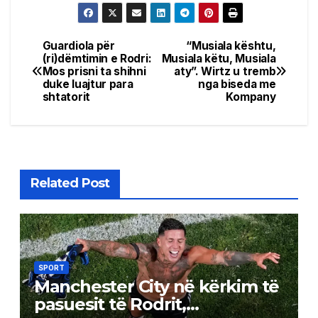
Guardiola për
“Musiala kështu,
Post
(ri)dëmtimin e Rodri:
Musiala këtu, Musiala
Mos prisni ta shihni
aty”. Wirtz u tremb
navigation
duke luajtur para
nga biseda me
shtatorit
Kompany
Related Post
SPORT
Manchester City në kërkim të
pasuesit të Rodrit,