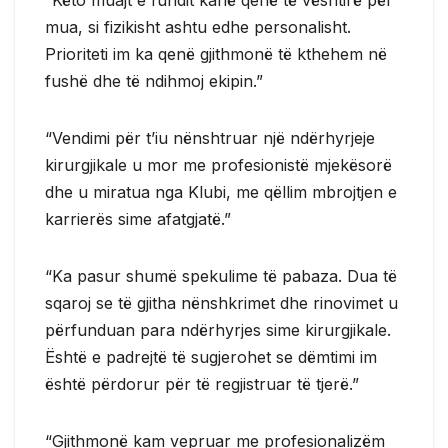
mua, si fizikisht ashtu edhe personalisht.
Prioriteti im ka qenë gjithmonë të kthehem në
fushë dhe të ndihmoj ekipin.”
“Vendimi për t’iu nënshtruar një ndërhyrjeje
kirurgjikale u mor me profesionistë mjekësorë
dhe u miratua nga Klubi, me qëllim mbrojtjen e
karrierës sime afatgjatë.”
“Ka pasur shumë spekulime të pabaza. Dua të
sqaroj se të gjitha nënshkrimet dhe rinovimet u
përfunduan para ndërhyrjes sime kirurgjikale.
Është e padrejtë të sugjerohet se dëmtimi im
është përdorur për të regjistruar të tjerë.”
“Gjithmonë kam vepruar me profesionalizëm