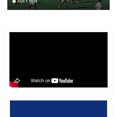
AUG 7, 2026
bashkë me bashkitë?