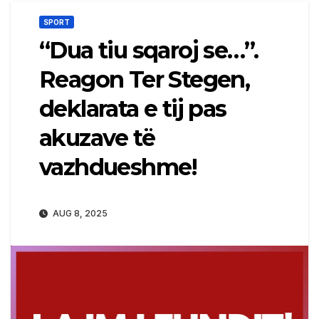
SPORT
“Dua tiu sqaroj se…”.
Reagon Ter Stegen,
deklarata e tij pas
akuzave të
vazhdueshme!
AUG 8, 2025