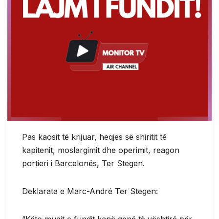
Pas kaosit të krijuar, heqjes së shiritit tē
kapitenit, moslargimit dhe operimit, reagon
portieri i Barcelonës, Ter Stegen.
Deklarata e Marc-André Ter Stegen:
“Këto muajt e fundit kanë qenë të vështirë për