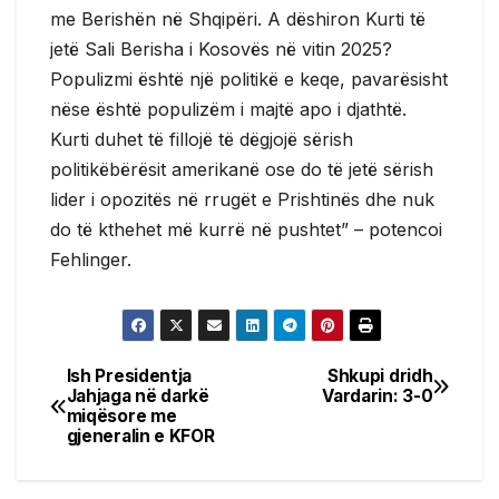
me Berishën në Shqipëri. A dëshiron Kurti të
jetë Sali Berisha i Kosovës në vitin 2025?
Populizmi është një politikë e keqe, pavarësisht
nëse është populizëm i majtë apo i djathtë.
Kurti duhet të fillojë të dëgjojë sërish
politikëbërësit amerikanë ose do të jetë sërish
lider i opozitës në rrugët e Prishtinës dhe nuk
do të kthehet më kurrë në pushtet” – potencoi
Fehlinger.
Ish Presidentja
Shkupi dridh
Post
Jahjaga në darkë
Vardarin: 3-0
miqësore me
navigation
gjeneralin e KFOR