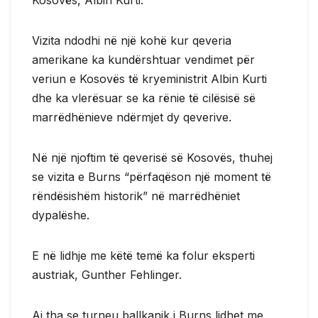
Vizita ndodhi në një kohë kur qeveria
amerikane ka kundërshtuar vendimet për
veriun e Kosovës të kryeministrit Albin Kurti
dhe ka vlerësuar se ka rënie të cilësisë së
marrëdhënieve ndërmjet dy qeverive.
Në një njoftim të qeverisë së Kosovës, thuhej
se vizita e Burns “përfaqëson një moment të
rëndësishëm historik” në marrëdhëniet
dypalëshe.
E në lidhje me këtë temë ka folur eksperti
austriak, Gunther Fehlinger.
Ai tha se turneu ballkanik i Burns lidhet me