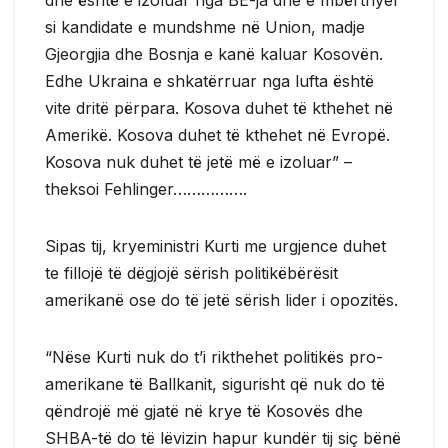
si kandidate e mundshme në Union, madje
Gjeorgjia dhe Bosnja e kanë kaluar Kosovën.
Edhe Ukraina e shkatërruar nga lufta është
vite dritë përpara. Kosova duhet të kthehet në
Amerikë. Kosova duhet të kthehet në Evropë.
Kosova nuk duhet të jetë më e izoluar” –
theksoi Fehlinger…………….
Sipas tij, kryeministri Kurti me urgjence duhet
te fillojë të dëgjojë sërish politikëbërësit
amerikanë ose do të jetë sërish lider i opozitës.
“Nëse Kurti nuk do t’i rikthehet politikës pro-
amerikane të Ballkanit, sigurisht që nuk do të
qëndrojë më gjatë në krye të Kosovës dhe
SHBA-të do të lëvizin hapur kundër tij siç bënë