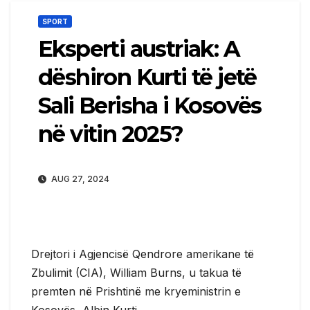
SPORT
Eksperti austriak: A
dëshiron Kurti të jetë
Sali Berisha i Kosovës
në vitin 2025?
AUG 27, 2024
Drejtori i Agjencisë Qendrore amerikane të
Zbulimit (CIA), William Burns, u takua të
premten në Prishtinë me kryeministrin e
Kosovës, Albin Kurti.