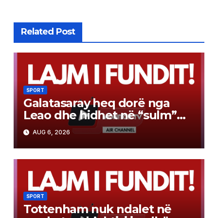
Related Post
SPORT
Galatasaray heq dorë nga
Leao dhe hidhet në “sulm”
për yllin e Arsenalit
AUG 6, 2026
SPORT
Tottenham nuk ndalet në