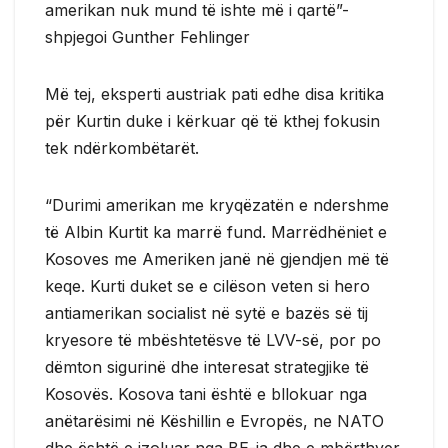
amerikan nuk mund të ishte më i qartë”-
shpjegoi Gunther Fehlinger
Më tej, eksperti austriak pati edhe disa kritika
për Kurtin duke i kërkuar që të kthej fokusin
tek ndërkombëtarët.
“Durimi amerikan me kryqëzatën e ndershme
të Albin Kurtit ka marrë fund. Marrëdhëniet e
Kosoves me Ameriken janë në gjendjen më të
keqe. Kurti duket se e cilëson veten si hero
antiamerikan socialist në sytë e bazës së tij
kryesore të mbështetësve të LVV-së, por po
dëmton sigurinë dhe interesat strategjike të
Kosovës. Kosova tani është e bllokuar nga
anëtarësimi në Këshillin e Evropës, ne NATO
dhe është e izoluar nga BE-ja dhe e mbërthyer