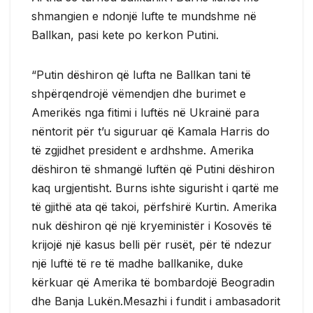
shmangien e ndonjë lufte te mundshme në
Ballkan, pasi kete po kerkon Putini.
“Putin dëshiron që lufta ne Ballkan tani të
shpërqendrojë vëmendjen dhe burimet e
Amerikës nga fitimi i luftës në Ukrainë para
nëntorit për t’u siguruar që Kamala Harris do
të zgjidhet president e ardhshme. Amerika
dëshiron të shmangë luftën që Putini dëshiron
kaq urgjentisht. Burns ishte sigurisht i qartë me
të gjithë ata që takoi, përfshirë Kurtin. Amerika
nuk dëshiron që një kryeministër i Kosovës të
krijojë një kasus belli për rusët, për të ndezur
një luftë të re të madhe ballkanike, duke
kërkuar që Amerika të bombardojë Beogradin
dhe Banja Lukën.Mesazhi i fundit i ambasadorit