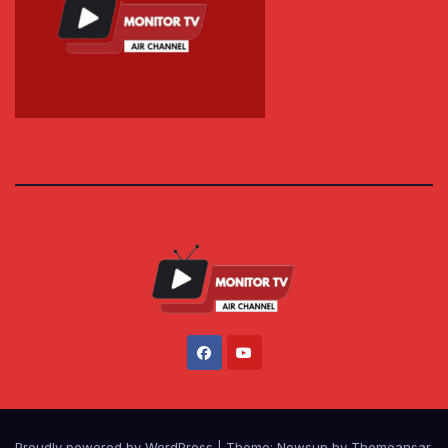
Proudly powered by WordPress
|
Theme: Newsup by
Themeansar
.