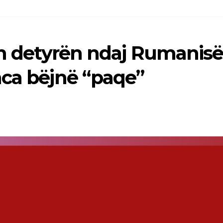
ën detyrën ndaj Rumanisë
nca bëjnë “paqe”