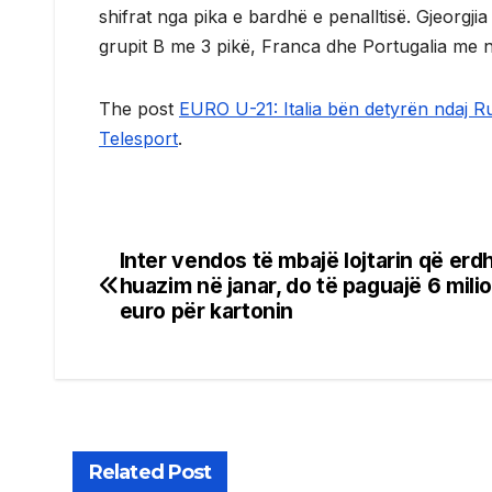
shifrat nga pika e bardhë e penalltisë. Gjeorgji
grupit B me 3 pikë, Franca dhe Portugalia me n
The post
EURO U-21: Italia bën detyrën ndaj R
Telesport
.
Inter vendos të mbajë lojtarin që erdh
Post
huazim në janar, do të paguajë 6 mili
navigation
euro për kartonin
Related Post