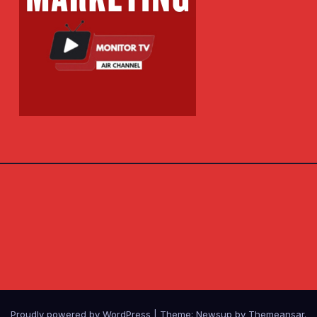
Proudly powered by WordPress
|
Theme: Newsup by
Themeansar
.