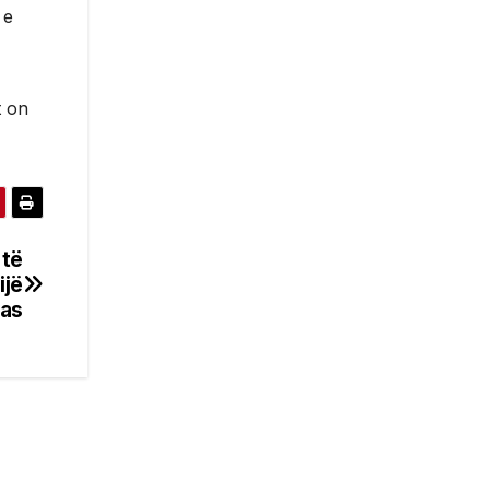
 e
t on
 të
ijë
las