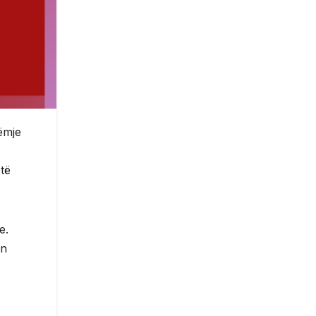
ëmje
të
e.
en