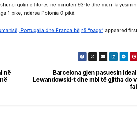
a shënoi golin e fitores në minutën 93-të dhe merr kryesimin
ga 1 pikë, ndërsa Polonia 0 pikë.
umanisë, Portugalia dhe Franca bëjnë “paqe”
appeared firs
i në
Barcelona gjen pasuesin ideal
onë
Lewandowski-t dhe mbi të gjitha do v
fa