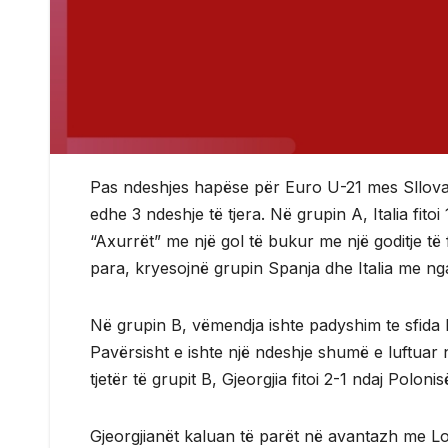
Pas ndeshjes hapëse për Euro U-21 mes Sllovak
edhe 3 ndeshje të tjera. Në grupin A, Italia fi
“Axurrët” me një gol të bukur me një goditje t
para, kryesojnë grupin Spanja dhe Italia me ng
Në grupin B, vëmendja ishte padyshim te sfida P
Pavërsisht e ishte një ndeshje shumë e luftuar 
tjetër të grupit B, Gjeorgjia fitoi 2-1 ndaj Polonis
Gjeorgjianët kaluan të parët në avantazh me Lo