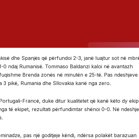
isë dhe Spanjës që përfundoi 2-3, janë luajtur sot në mbr
toi 1-0 ndaj Rumanisë. Tommaso Baldanzi kaloi në avantazh
ë fuqishme Brenda zonës në minutën e 25-të. Pas ndeshjeve 
a 3 pikë, Rumania dhe Sllovakia kanë nga zero.
ortugali-Francë, duke ditur kualitetet që kanë këto dy ekip
nga të ekipet, rezultati përfundimtar shënoi 0-0. Në ndeshj
ë.
minadze, pas një goditjeje këndi, ndërsa polakët barazuan