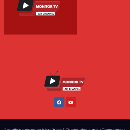
Proudly powered by WordPress
|
Theme: Newsup by
Themeansar
.