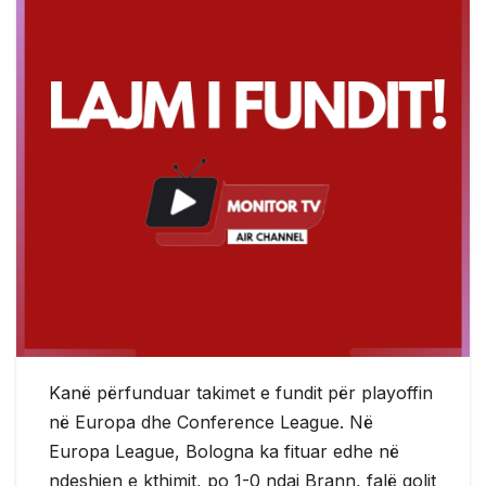
Kanë përfunduar takimet e fundit për playoffin
në Europa dhe Conference League. Në
Europa League, Bologna ka fituar edhe në
ndeshjen e kthimit, po 1-0 ndaj Brann, falë golit