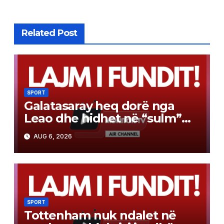
Related Post
SPORT
Galatasaray heq dorë nga
Leao dhe hidhet në “sulm”
për yllin e Arsenalit
AUG 6, 2026
SPORT
Tottenham nuk ndalet në