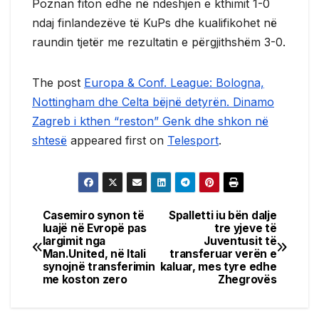
Poznan fiton edhe në ndeshjen e kthimit 1-0
ndaj finlandezëve të KuPs dhe kualifikohet në
raundin tjetër me rezultatin e përgjithshëm 3-0.
The post
Europa & Conf. League: Bologna,
Nottingham dhe Celta bëjnë detyrën. Dinamo
Zagreb i kthen “reston” Genk dhe shkon në
shtesë
appeared first on
Telesport
.
Casemiro synon të
Spalletti iu bën dalje
Post
luajë në Evropë pas
tre yjeve të
largimit nga
Juventusit të
navigation
Man.United, në Itali
transferuar verën e
synojnë transferimin
kaluar, mes tyre edhe
me koston zero
Zhegrovës