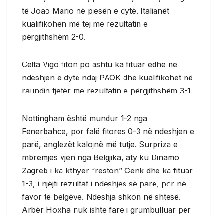
të Joao Mario në pjesën e dytë. Italianët
kualifikohen më tej me rezultatin e
përgjithshëm 2-0.
Celta Vigo fiton po ashtu ka fituar edhe në
ndeshjen e dytë ndaj PAOK dhe kualifikohet në
raundin tjetër me rezultatin e përgjithshëm 3-1.
Nottingham është mundur 1-2 nga
Fenerbahce, por falë fitores 0-3 në ndeshjen e
parë, anglezët kalojnë më tutje. Surpriza e
mbrëmjes vjen nga Belgjika, aty ku Dinamo
Zagreb i ka kthyer “reston” Genk dhe ka fituar
1-3, i njëjti rezultat i ndeshjes së parë, por në
favor të belgëve. Ndeshja shkon në shtesë.
Arbër Hoxha nuk ishte fare i grumbulluar për