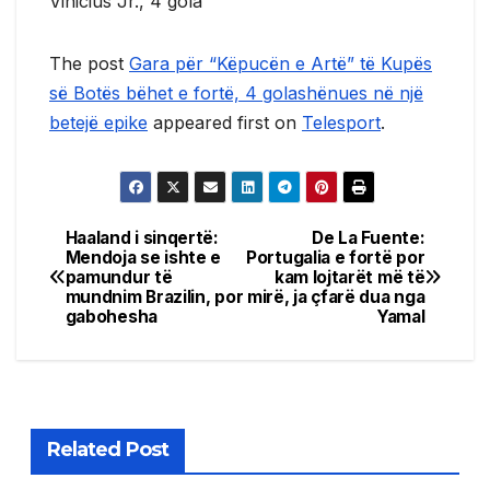
Vinicius Jr., 4 gola
The post
Gara për “Këpucën e Artë” të Kupës
së Botës bëhet e fortë, 4 golashënues në një
betejë epike
appeared first on
Telesport
.
Haaland i sinqertë:
De La Fuente:
Post
Mendoja se ishte e
Portugalia e fortë por
pamundur të
kam lojtarët më të
navigation
mundnim Brazilin, por
mirë, ja çfarë dua nga
gabohesha
Yamal
Related Post