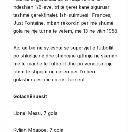
ndeshjen 1/8-ave, tri të tjerët kanë siguruar
tashmë çerekfinalet. Ish-sulmuesi i Francës,
Just Fontaine, mban rekordin për më shumë
gola në një turne të vetëm, me 13 në vitin 1958.
Ajo që bie në sy është se superyjet e futbollit
po shkëlqejnë dhe shënojnë gjithnjë në skenën
më të madhe të futbollit dhe po vendosin një
ritëm të shpejtë në garën për t’u bërë
golashënuesi më i mirë i turneut.
Golashënuesit
Lionel Messi, 7 gola
Kylian Mbappe, 7 gola