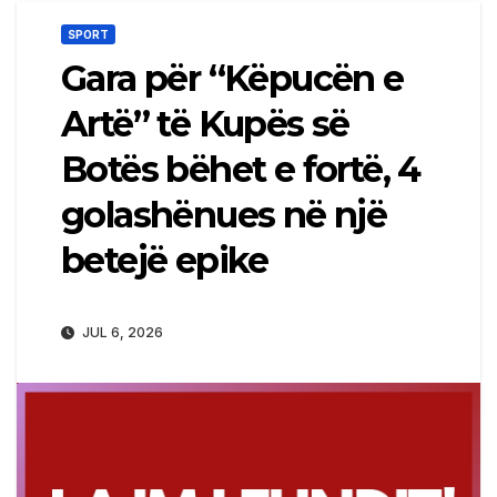
SPORT
Gara për “Këpucën e
Artë” të Kupës së
Botës bëhet e fortë, 4
golashënues në një
betejë epike
JUL 6, 2026