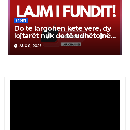
SPORT
Do të largohen këtë verë, dy
lojtarët nuk do të udhëtojnë
me Barcelonën për
AUG 8, 2026
miqësoren e sotme në Itali