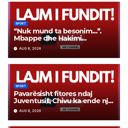
SPORT
“Nuk mund ta besonim…”.
Mbappe dhe Hakimi
surprizojnë ekipin e
AUG 8, 2026
kategorisë së tretë duke iu
bashkuar në stërvitje
SPORT
Pavarësisht fitores ndaj
Juventusit, Chivu ka ende një
“merak”: Nuk jemi gati…
AUG 8, 2026