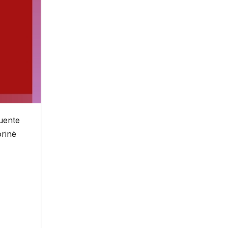
Fuente
orinë