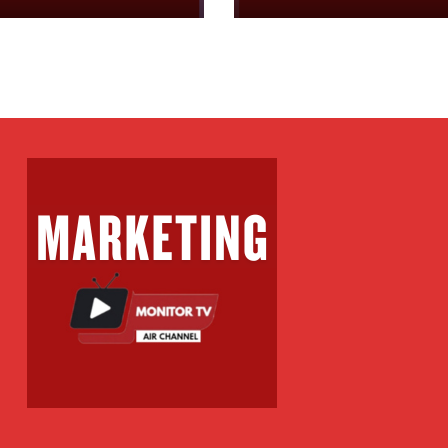
i Liverpool-it
Bundesligës