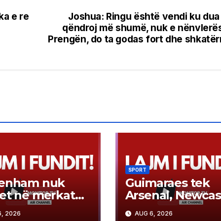
ka e re
Joshua: Ringu është vendi ku dua
qëndroj më shumë, nuk e nënvlerë
Prengën, do ta godas fort dhe shkatër
SPORT
tenham nuk
Guimaraes tek
et në merkato,
Arsenal, Newcas
tivi i radhës:
ka gati 100 milio
, 2026
AUG 6, 2026
uesi 60 milionë
euro për yllin e