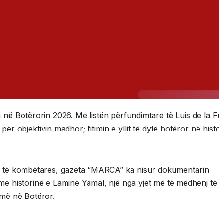
n në Botërorin 2026. Me listën përfundimtare të Luis de la 
për objektivin madhor; fitimin e yllit të dytë botëror në hist
rëve të kombëtares, gazeta “MARCA” ka nisur dokumentarin
me historinë e Lamine Yamal, një nga yjet më të mëdhenj të
rmë në Botëror.