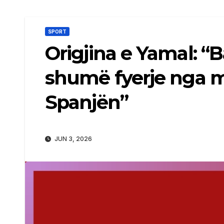
SPORT
Origjina e Yamal: “
shumë fyerje nga m
Spanjën”
JUN 3, 2026