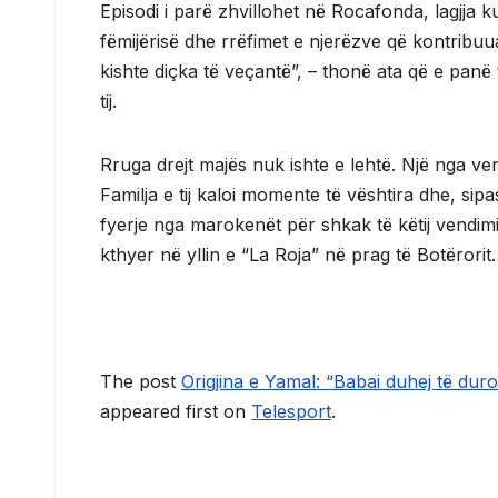
Episodi i parë zhvillohet në Rocafonda, lagjja ku 
fëmijërisë dhe rrëfimet e njerëzve që kontribuuan
kishte diçka të veçantë”, – thonë ata që e panë të
tij.
Rruga drejt majës nuk ishte e lehtë. Një nga ve
Familja e tij kaloi momente të vështira dhe, si
fyerje nga marokenët për shkak të këtij vendimi
kthyer në yllin e “La Roja” në prag të Botërorit.
The post
Origjina e Yamal: “Babai duhej të du
appeared first on
Telesport
.