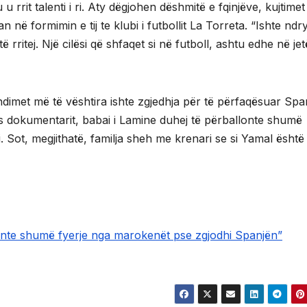
u rrit talenti i ri. Aty dëgjohen dëshmitë e fqinjëve, kujtimet
 në formimin e tij te klubi i futbollit La Torreta. “Ishte ndr
 rritej. Një cilësi që shfaqet si në futboll, ashtu edhe në je
ndimet më të vështira ishte zgjedhja për të përfaqësuar Spa
pas dokumentarit, babai i Lamine duhej të përballonte shumë
. Sot, megjithatë, familja sheh me krenari se si Yamal është
ronte shumë fyerje nga marokenët pse zgjodhi Spanjën”