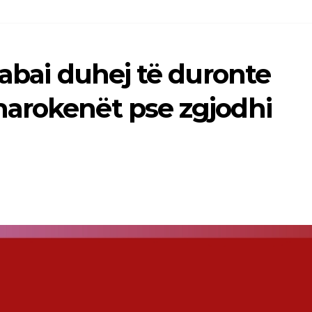
Babai duhej të duronte
arokenët pse zgjodhi