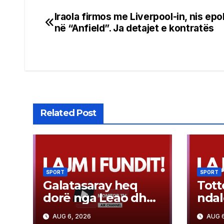
Iraola firmos me Liverpool-in, nis epo
Post
në “Anfield”. Ja detajet e kontratës
navigation
Related Post
SPORT
SPORT
Galatasaray heq
Tot
dorë nga Leao dhe
ndal
hidhet në “sulm”
objek
AUG 6, 2026
AUG 6
për yllin e Arsenalit
sulm