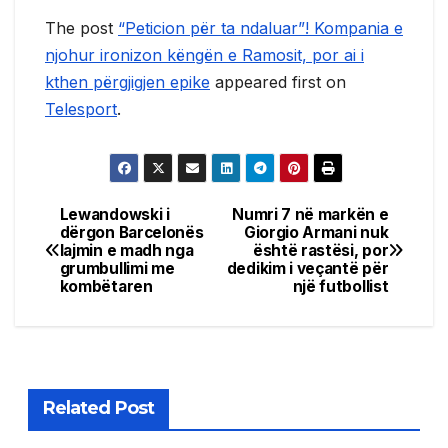
The post
“Peticion për ta ndaluar”! Kompania e
njohur ironizon këngën e Ramosit, por ai i
kthen përgjigjen epike
appeared first on
Telesport
.
Lewandowski i
Numri 7 në markën e
Post
dërgon Barcelonës
Giorgio Armani nuk
lajmin e madh nga
është rastësi, por
navigation
grumbullimi me
dedikim i veçantë për
kombëtaren
një futbollist
Related Post