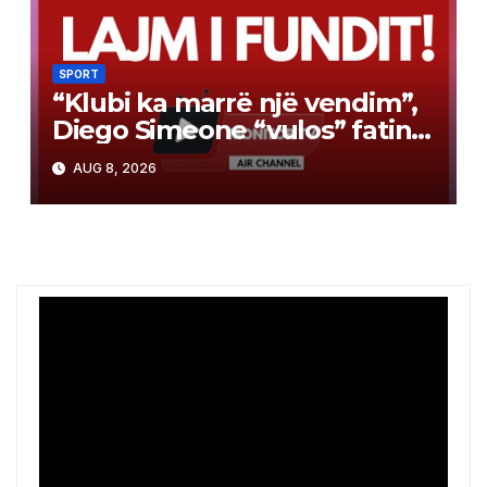
SPORT
“Klubi ka marrë një vendim”,
Diego Simeone “vulos” fatin e
Julian Alvarez
AUG 8, 2026