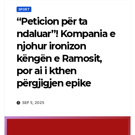
SPORT
“Peticion për ta
ndaluar”! Kompania e
njohur ironizon
këngën e Ramosit,
por ai i kthen
përgjigjen epike
SEP 5, 2025