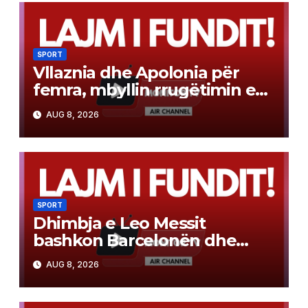
SPORT
Vllaznia dhe Apolonia për
femra, mbyllin rrugëtimin e
tyre në Europë
AUG 8, 2026
SPORT
Dhimbja e Leo Messit
bashkon Barcelonën dhe
Real Madrid
AUG 8, 2026