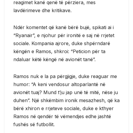
reagimet kanë qenë të përziera, mes
lavdërimeve dhe kritikave.
Ndër komentet që kanë bërë bujë, spikati ai i
“Ryanair”, e njohur për ironitë e saj në rrjetet
sociale. Kompania ajrore, duke shpërndarë
këngën e Ramos, shkroi: “Peticion për ta
ndaluar këtë këngë në avionët tanë”.
Ramos nuk e la pa përgjigje, duke reaguar me
humor: “A keni vendosur altoparlantë në
avionët tuaj? Mund t’ju jap unë të mitë, nëse ju
duhen”. Një shkëmbim ironik mesazhesh, që ka
bërë xhiron e rrjeteve sociale, duke e kthyer
Ramos në qendër të vëmendjes edhe jashtë
fushës së futbollit.