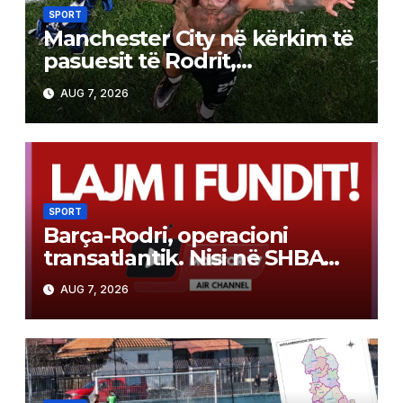
SPORT
Manchester City në kërkim të
pasuesit të Rodrit,
argjentinasi është objektivi
AUG 7, 2026
kryesor
SPORT
Barça-Rodri, operacioni
transatlantik. Nisi në SHBA
dhe po hyn në fazën
AUG 7, 2026
vendimtare