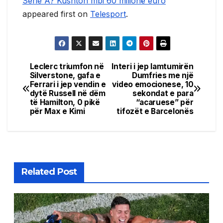
Serie A? Kushton mbi 60 milionë euro
appeared first on
Telesport
.
Leclerc triumfon në
Interi i jep lamtumirën
Post
Silverstone, gafa e
Dumfries me një
Ferrari i jep vendin e
video emocionese, 10
navigation
dytë Russell në dëm
sekondat e para
të Hamilton, 0 pikë
“acaruese” për
për Max e Kimi
tifozët e Barcelonës
Related Post