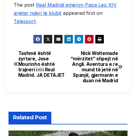
The post
Real Madridi emëron Papa Leo XIV
anëtar nderi të klubit
appeared first on
Telesport
.
Tashmë është
Nick Woltemade
Post
zyrtare, Jose
“mërzitet” shpejt në
Mourinho është
Angli. Aventura e re
navigation
trajneri i ri i Real
mund të jetë në
Madrid. JA DETAJET
Spanjë, gjermanin e
duan në Madrid
Related Post