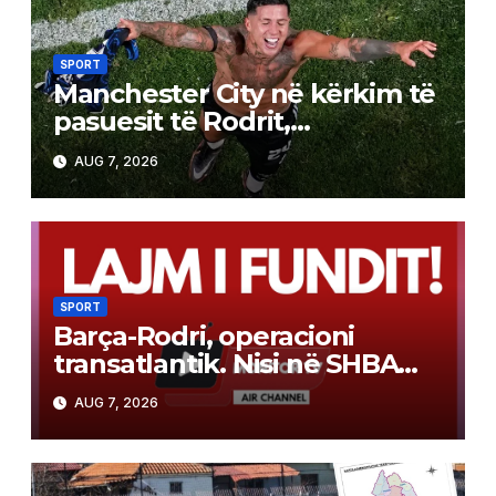
SPORT
Manchester City në kërkim të
pasuesit të Rodrit,
argjentinasi është objektivi
AUG 7, 2026
kryesor
SPORT
Barça-Rodri, operacioni
transatlantik. Nisi në SHBA
dhe po hyn në fazën
AUG 7, 2026
vendimtare