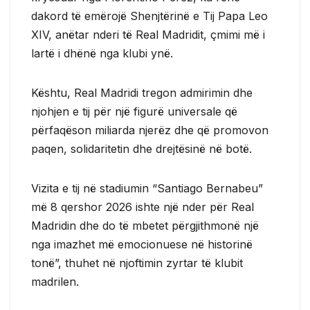
dakord të emërojë Shenjtërinë e Tij Papa Leo
XIV, anëtar nderi të Real Madridit, çmimi më i
lartë i dhënë nga klubi ynë.
Kështu, Real Madridi tregon admirimin dhe
njohjen e tij për një figurë universale që
përfaqëson miliarda njerëz dhe që promovon
paqen, solidaritetin dhe drejtësinë në botë.
Vizita e tij në stadiumin “Santiago Bernabeu”
më 8 qershor 2026 ishte një nder për Real
Madridin dhe do të mbetet përgjithmonë një
nga imazhet më emocionuese në historinë
tonë”, thuhet në njoftimin zyrtar të klubit
madrilen.