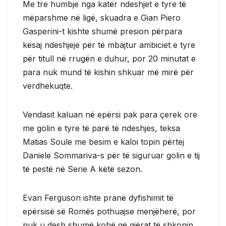
Me tre humbje nga katër ndeshjet e tyre të
mëparshme në ligë, skuadra e Gian Piero
Gasperini-t kishte shumë presion përpara
kësaj ndeshjeje për të mbajtur ambiciet e tyre
për titull në rrugën e duhur, por 20 minutat e
para nuk mund të kishin shkuar më mirë për
verdhekuqte.
Vendasit kaluan në epërsi pak para çerek ore
me golin e tyre të parë të ndeshjes, teksa
Matias Soule me besim e kaloi topin përtej
Daniele Sommariva-s për të siguruar golin e tij
të pestë në Serie A këtë sezon.
Evan Ferguson ishte pranë dyfishimit të
epërsisë së Romës pothuajse menjëherë, por
nuk u desh shumë kohë që gjërat të shkonin