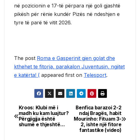
në pozicionin e 17-të përpara një goli gjashtë
pikësh për rënie kundër Pizës në ndeshjen e
tyre të parë të vitit 2026.
The post
Roma e Gasperinit gjen golat dhe
kthehet te fitorja, parakalon Juventusin, ngjitet
e katërta! (
appeared first on
Telesport
.
Kroos: Klubi më i
Benfica barazoi 2-2
Post
madh ku kam luajtur?
ndaj Bragës, habit
Përgjigjja është
Mourinho: Fituam 3-
navigation
shumë e thjeshtë…
2, ishte një fitore
fantastike (video)