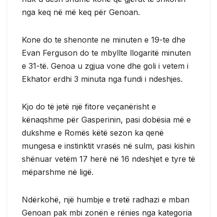
nga keq në më keq për Genoan.
Kone do te shenonte ne minuten e 19-te dhe
Evan Ferguson do te mbyllte llogaritë minuten
e 31-të. Genoa u zgjua vone dhe goli i vetem i
Ekhator erdhi 3 minuta nga fundi i ndeshjes.
Kjo do të jetë një fitore veçanërisht e
kënaqshme për Gasperinin, pasi dobësia më e
dukshme e Romës këtë sezon ka qenë
mungesa e instinktit vrasës në sulm, pasi kishin
shënuar vetëm 17 herë në 16 ndeshjet e tyre të
mëparshme në ligë.
Ndërkohë, një humbje e tretë radhazi e mban
Genoan pak mbi zonën e rënies nga kategoria