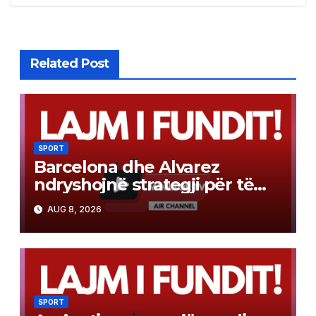
Related Post
SPORT
Barcelona dhe Alvarez
ndryshojnë strategji për të
bërë realitet transferimin e
AUG 8, 2026
bujshëm. Do të luhet në dy
drejtime
SPORT