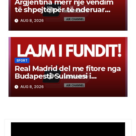
Argjentina merr një vendim
të shpejtë për të nderuar
babanë e Messit. Hyn direkt
AUG 8, 2026
në fuqi
SPORT
Real Madrid del me fitore nga
Budapesti. Sulmuesi i
transferuar këtë verë e bën
AUG 8, 2026
“sefte” (video)