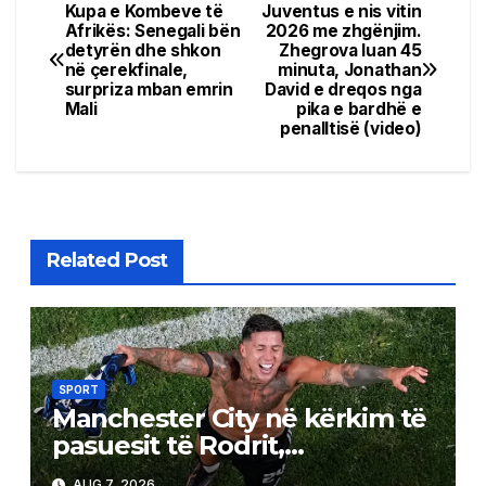
Kupa e Kombeve të
Juventus e nis vitin
Post
Afrikës: Senegali bën
2026 me zhgënjim.
detyrën dhe shkon
Zhegrova luan 45
navigation
në çerekfinale,
minuta, Jonathan
surpriza mban emrin
David e dreqos nga
Mali
pika e bardhë e
penalltisë (video)
Related Post
SPORT
Manchester City në kërkim të
pasuesit të Rodrit,
argjentinasi është objektivi
AUG 7, 2026