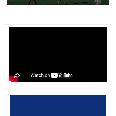
bashkë me bashkitë?