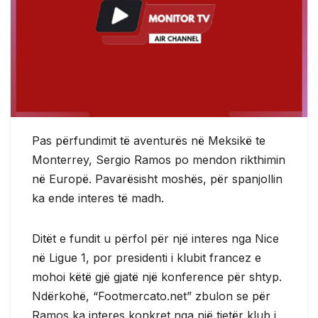
Pas përfundimit të aventurës në Meksikë te
Monterrey, Sergio Ramos po mendon rikthimin
në Europë. Pavarësisht moshës, për spanjollin
ka ende interes të madh.
Ditët e fundit u përfol për një interes nga Nice
në Ligue 1, por presidenti i klubit francez e
mohoi këtë gjë gjatë një konference për shtyp.
Ndërkohë, “Footmercato.net” zbulon se për
Ramos ka interes konkret nga një tjetër klub i