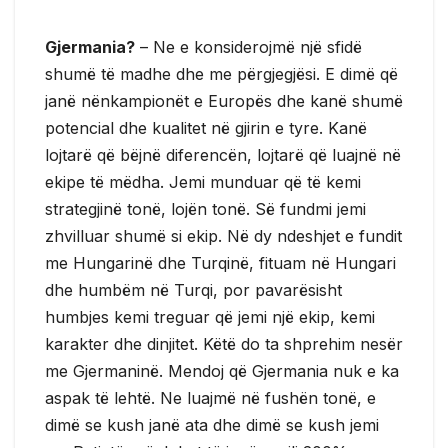
Gjermania?
– Ne e konsiderojmë një sfidë
shumë të madhe dhe me përgjegjësi. E dimë që
janë nënkampionët e Europës dhe kanë shumë
potencial dhe kualitet në gjirin e tyre. Kanë
lojtarë që bëjnë diferencën, lojtarë që luajnë në
ekipe të mëdha. Jemi munduar që të kemi
strategjinë tonë, lojën tonë. Së fundmi jemi
zhvilluar shumë si ekip. Në dy ndeshjet e fundit
me Hungarinë dhe Turqinë, fituam në Hungari
dhe humbëm në Turqi, por pavarësisht
humbjes kemi treguar që jemi një ekip, kemi
karakter dhe dinjitet. Këtë do ta shprehim nesër
me Gjermaninë. Mendoj që Gjermania nuk e ka
aspak të lehtë. Ne luajmë në fushën tonë, e
dimë se kush janë ata dhe dimë se kush jemi