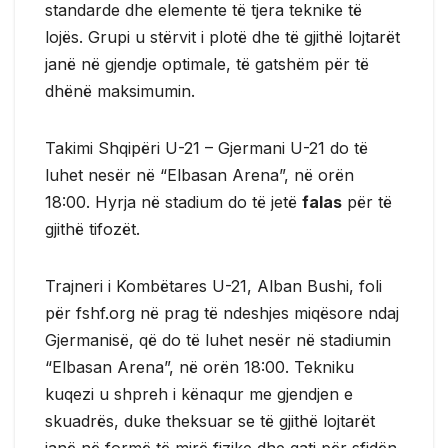
standarde dhe elemente të tjera teknike të
lojës. Grupi u stërvit i plotë dhe të gjithë lojtarët
janë në gjendje optimale, të gatshëm për të
dhënë maksimumin.
Takimi Shqipëri U-21 – Gjermani U-21 do të
luhet nesër në “Elbasan Arena”, në orën
18:00. Hyrja në stadium do të jetë
falas
për të
gjithë tifozët.
Trajneri i Kombëtares U-21, Alban Bushi, foli
për fshf.org në prag të ndeshjes miqësore ndaj
Gjermanisë, që do të luhet nesër në stadiumin
“Elbasan Arena”, në orën 18:00. Tekniku
kuqezi u shpreh i kënaqur me gjendjen e
skuadrës, duke theksuar se të gjithë lojtarët
janë në formë të mirë fizike dhe gati për sfidën