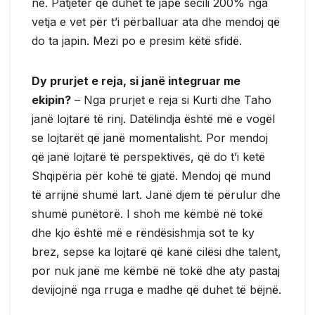
ne. Patjetër që duhet të japë secili 200% nga
vetja e vet për t’i përballuar ata dhe mendoj që
do ta japin. Mezi po e presim këtë sfidë.
Dy prurjet e reja, si janë integruar me
ekipin?
– Nga prurjet e reja si Kurti dhe Taho
janë lojtarë të rinj. Datëlindja është më e vogël
se lojtarët që janë momentalisht. Por mendoj
që janë lojtarë të perspektivës, që do t’i ketë
Shqipëria për kohë të gjatë. Mendoj që mund
të arrijnë shumë lart. Janë djem të përulur dhe
shumë punëtorë. I shoh me këmbë në tokë
dhe kjo është më e rëndësishmja sot te ky
brez, sepse ka lojtarë që kanë cilësi dhe talent,
por nuk janë me këmbë në tokë dhe aty pastaj
devijojnë nga rruga e madhe që duhet të bëjnë.