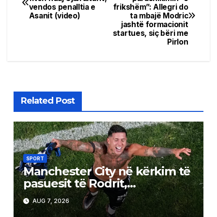
vendos penalltia e
frikshëm”: Allegri do
navigation
Asanit (video)
ta mbajë Modric
jashtë formacionit
startues, siç bëri me
Pirlon
Related Post
SPORT
Manchester City në kërkim të
pasuesit të Rodrit,
argjentinasi është objektivi
AUG 7, 2026
kryesor