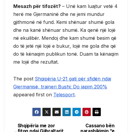
Mesazh për tifozët?
– Unë kam luajtur vetë 4
herë me Gjermaninë dhe ne jemi mundur
gjithmonë në fund. Kemi shënuar shumë gola
dhe na kanë shënuar shumë. Ka qenë një lojë
në ekuilibër. Mendoj dhe kam shumë besim që
do të jetë një lojë e bukur, lojë me gola dhe që
do të kënaqim publikun tonë. Duam ta kënaqim
me lojë dhe rezultat.
The post
Shqipëria U-21 gati për sfidën ndaj
Gjermanisë, trajneri Bushi: Do japim 200%
appeared first on
Telesport
.
Shqipëria me zor
Cassano bën
Post
fiton ndaj Gjibraltarit,
parashikimin “e