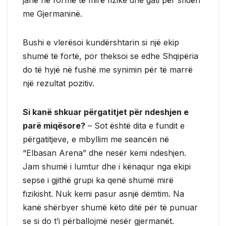
me Gjermaninë.
Bushi e vlerësoi kundërshtarin si një ekip
shumë të fortë, por theksoi se edhe Shqipëria
do të hyjë në fushë me synimin për të marrë
një rezultat pozitiv.
Si kanë shkuar përgatitjet për ndeshjen e
parë miqësore?
– Sot është dita e fundit e
përgatitjeve, e mbyllim me seancën në
“Elbasan Arena” dhe nesër kemi ndeshjen.
Jam shumë i lumtur dhe i kënaqur nga ekipi
sepse i gjithë grupi ka qenë shumë mirë
fizikisht. Nuk kemi pasur asnjë dëmtim. Na
kanë shërbyer shumë këto ditë për të punuar
se si do t’i përballojmë nesër gjermanët.