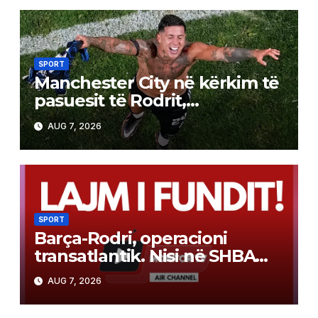
SPORT
Manchester City në kërkim të
pasuesit të Rodrit,
argjentinasi është objektivi
AUG 7, 2026
kryesor
SPORT
Barça-Rodri, operacioni
transatlantik. Nisi në SHBA
dhe po hyn në fazën
AUG 7, 2026
vendimtare