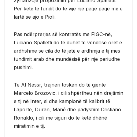
zyrtarizojë propozimin për Luciano Spalletti.
Për këtë të fundit do të vijë një pagë pagë më e
lartë se ajo e Pioli.
Pas ndërprerjes së kontratës me FIGC-në,
Luciano Spalletti do të duhet të vendosë orët e
ardhshme se cila do të jetë e ardhmja e tij mes
tundimit arab dhe mundësisë për një periudhë
pushimi.
Te Al Nassr, trajneri toskan do të gjente
Marcelo Brozovic, i cili shpërtheu nën drejtimin
e tij në Inter, si dhe kampionë të kalibrit të
Laporte, Duran, Mané dhe padyshim Cristiano
Ronaldo, i cili me siguri do të ketë dhënë
miratimin e tij.