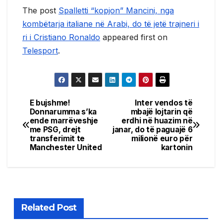
The post
Spalletti “kopjon” Mancini, nga
kombëtarja italiane në Arabi, do të jetë trajneri i
ri i Cristiano Ronaldo
appeared first on
Telesport
.
E bujshme!
Inter vendos të
Post
Donnarumma s’ka
mbajë lojtarin që
ende marrëveshje
erdhi në huazim në
navigation
me PSG, drejt
janar, do të paguajë 6
transferimit te
milionë euro për
Manchester United
kartonin
Related Post