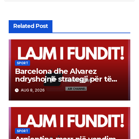
Related Post
SPORT
Barcelona dhe Alvarez
ndryshojnë strategji për të
bërë realitet transferimin e
AUG 8, 2026
bujshëm. Do të luhet në dy
drejtime
SPORT