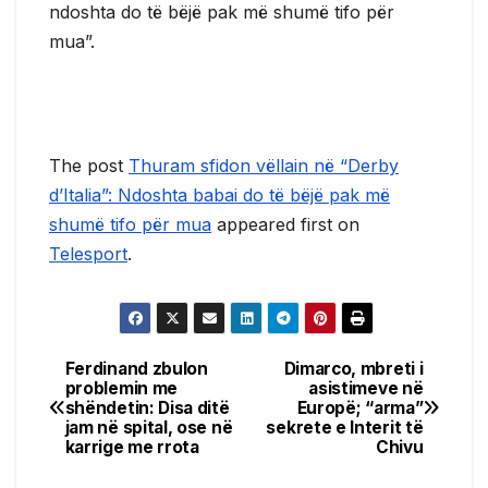
ndoshta do të bëjë pak më shumë tifo për
mua”.
The post
Thuram sfidon vëllain në “Derby
d’Italia”: Ndoshta babai do të bëjë pak më
shumë tifo për mua
appeared first on
Telesport
.
Ferdinand zbulon
Dimarco, mbreti i
Post
problemin me
asistimeve në
shëndetin: Disa ditë
Europë; “arma”
navigation
jam në spital, ose në
sekrete e Interit të
karrige me rrota
Chivu