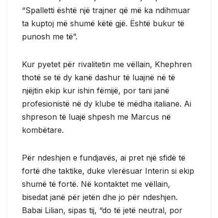
“Spalletti është një trajner që më ka ndihmuar
ta kuptoj më shumë këtë gjë. Është bukur të
punosh me të”.
Kur pyetet për rivalitetin me vëllain, Khephren
thotë se të dy kanë dashur të luajnë në të
njëjtin ekip kur ishin fëmijë, por tani janë
profesionistë në dy klube të mëdha italiane. Ai
shpreson të luajë shpesh me Marcus në
kombëtare.
Për ndeshjen e fundjavës, ai pret një sfidë të
fortë dhe taktike, duke vlerësuar Interin si ekip
shumë të fortë. Në kontaktet me vëllain,
bisedat janë për jetën dhe jo për ndeshjen.
Babai Lilian, sipas tij, “do të jetë neutral, por