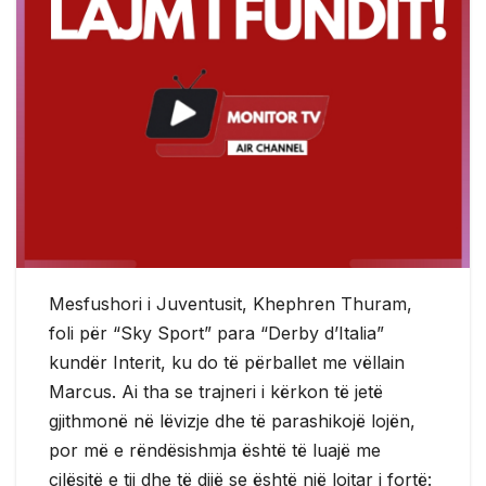
Mesfushori i Juventusit, Khephren Thuram,
foli për “Sky Sport” para “Derby d’Italia”
kundër Interit, ku do të përballet me vëllain
Marcus. Ai tha se trajneri i kërkon të jetë
gjithmonë në lëvizje dhe të parashikojë lojën,
por më e rëndësishmja është të luajë me
cilësitë e tij dhe të dijë se është një lojtar i fortë: