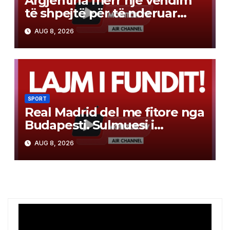
Argjentina merr një vendim
të shpejtë për të nderuar
babanë e Messit. Hyn direkt
AUG 8, 2026
në fuqi
SPORT
Real Madrid del me fitore nga
Budapesti. Sulmuesi i
transferuar këtë verë e bën
AUG 8, 2026
“sefte” (video)