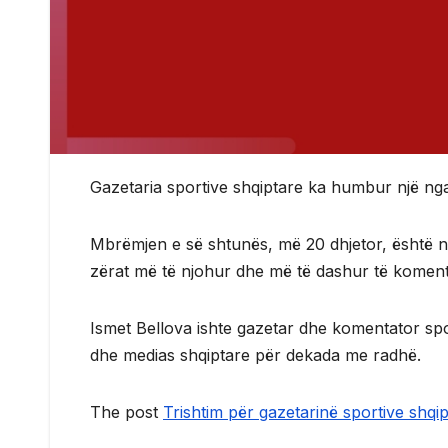
Gazetaria sportive shqiptare ka humbur një nga
Mbrëmjen e së shtunës, më 20 dhjetor, është n
zërat më të njohur dhe më të dashur të komentim
Ismet Bellova ishte gazetar dhe komentator sport
dhe medias shqiptare për dekada me radhë.
The post
Trishtim për gazetarinë sportive shqi