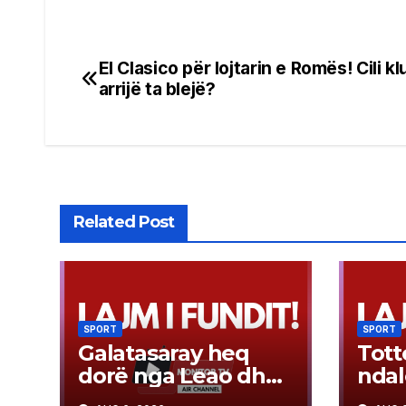
El Clasico për lojtarin e Romës! Cili k
Post
arrijë ta blejë?
navigation
Related Post
SPORT
SPORT
Galatasaray heq
Tot
dorë nga Leao dhe
ndal
hidhet në “sulm”
objek