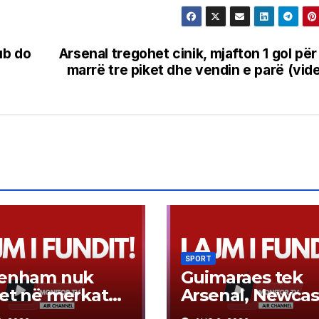
lub do
Arsenal tregohet cinik, mjafton 1 gol për
marrë tre piket dhe vendin e parë (vid
SPORT
tenham nuk
Guimaraes tek
et në merkato,
Arsenal, Newcas
tivi i radhës:
ka gati 100 milio