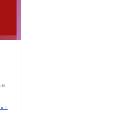
tit
port
.