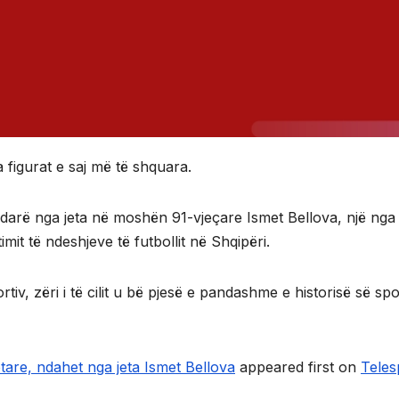
 figurat e saj më të shquara.
darë nga jeta në moshën 91-vjeçare Ismet Bellova, një nga
it të ndeshjeve të futbollit në Shqipëri.
iv, zëri i të cilit u bë pjesë e pandashme e historisë së spor
ptare, ndahet nga jeta Ismet Bellova
appeared first on
Teles