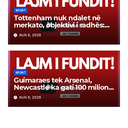
SPORT
Tottenham nuk ndalet në
merkato, objektivi i radhës:
sulmuesi 60 milionë euro i
AUG 6, 2026
Liverpool-it
SPORT
Guimaraes tek Arsenal,
Newcastle ka gati 100 milionë
euro për yllin e Bundesligës
AUG 6, 2026