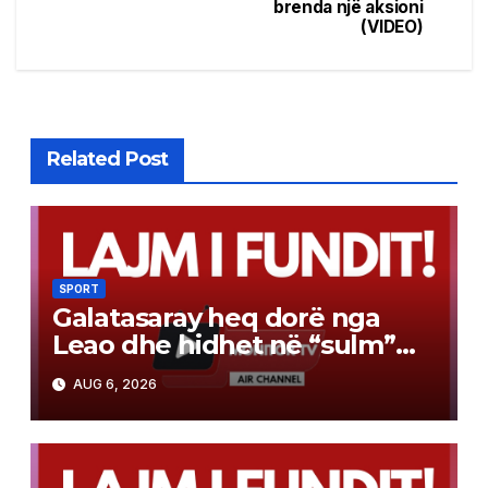
brenda një aksioni
(VIDEO)
Related Post
SPORT
Galatasaray heq dorë nga
Leao dhe hidhet në “sulm”
për yllin e Arsenalit
AUG 6, 2026