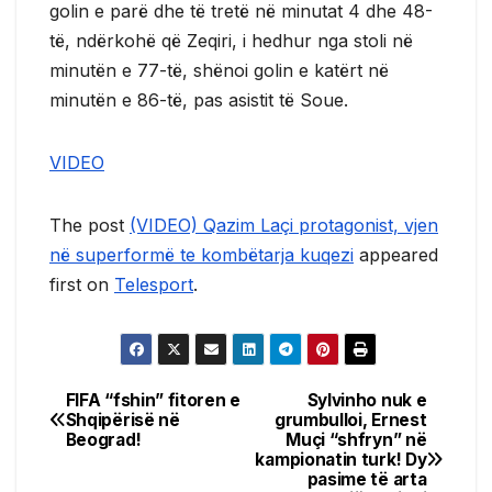
golin e parë dhe të tretë në minutat 4 dhe 48-
të, ndërkohë që Zeqiri, i hedhur nga stoli në
minutën e 77-të, shënoi golin e katërt në
minutën e 86-të, pas asistit të Soue.
VIDEO
The post
(VIDEO) Qazim Laçi protagonist, vjen
në superformë te kombëtarja kuqezi
appeared
first on
Telesport
.
FIFA “fshin” fitoren e
Sylvinho nuk e
Post
Shqipërisë në
grumbulloi, Ernest
Beograd!
Muçi “shfryn” në
navigation
kampionatin turk! Dy
pasime të arta