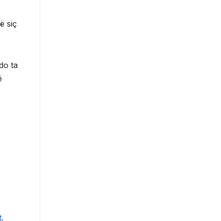
ë siç
do ta
ë
t
.