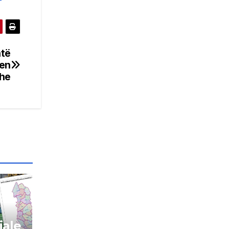
htë
jen
he
iale