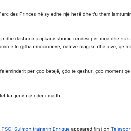
Parc des Princes në sy edhe një herë dhe t’u them lamtumir
tja dhe dashuria juaj kanë shumë rëndësi për mua dhe nuk 
timin e të gjitha emocioneve, netëve magjike dhe juve, që m
 – faleminderit për çdo betejë, çdo të qeshur, çdo moment që
tet ka qenë një nder i madh.
PSG! Sulmon trajnerin Enrique
appeared first on
Telespor