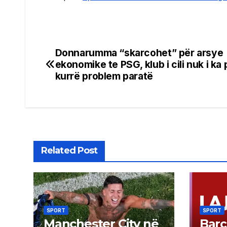
Donnarumma “skarcohet” për arsye
Post
ekonomike te PSG, klub i cili nuk i ka
navigation
kurrë problem paratë
Related Post
SPORT
SPORT
Manchester City në
Barç