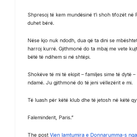
Shpresoj të kem mundësinë t’i shoh tifozët në 
duhet bërë.
Nëse kjo nuk ndodh, dua që ta dini se mbështe
harroj kurrë. Gjithmonë do ta mbaj me vete kuj
bëtë të ndihem si në shtëpi.
Shokëve të mi të ekipit – familjes sime të dytë
ndamë. Ju gjithmonë do të jeni vëllezërit e mi.
Të luash për këtë klub dhe të jetosh në këtë qy
Faleminderit, Paris.”
The post
Vjen lamtumira e Donnarumma-s nga 