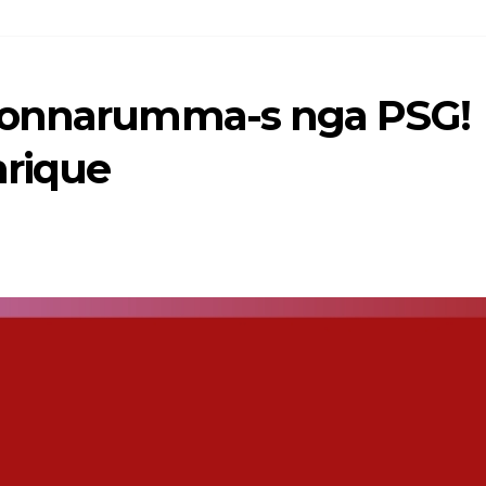
Donnarumma-s nga PSG!
nrique