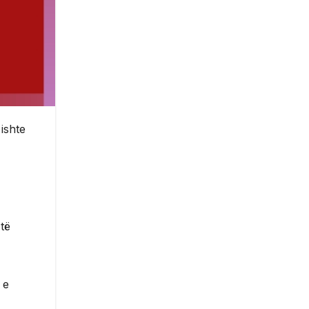
ishte
të
 e