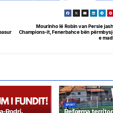
Mourinho lë Robin van Persie jas
 pasur
Champions-it, Fenerbahce bën përmbys
e mad
SPORT
a-Rodri,
Reforma territor