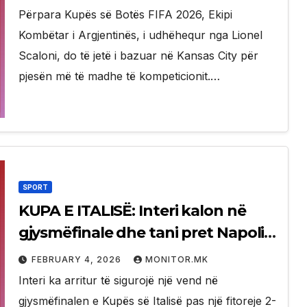
Përpara Kupës së Botës FIFA 2026, Ekipi
Kombëtar i Argjentinës, i udhëhequr nga Lionel
Scaloni, do të jetë i bazuar në Kansas City për
pjesën më të madhe të kompeticionit.…
SPORT
KUPA E ITALISË: Interi kalon në
gjysmëfinale dhe tani pret Napoli
ose Como! (VIDEO)
FEBRUARY 4, 2026
MONITOR.MK
Interi ka arritur të sigurojë një vend në
gjysmëfinalen e Kupës së Italisë pas një fitoreje 2-