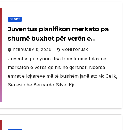
SPORT
Juventus planifikon merkato pa
shumë buxhet për verën e
ardhshme, synon 3 lojtarë me
FEBRUARY 5, 2026
MONITOR.MK
parametrin zero
Juventus po synon disa transferime falas në
merkaton e verës që nis në qershor. Ndërsa
emrat e lojtarëve më të bujshëm janë ato të: Celik,
Senesi dhe Bernardo Silva. Kjo…