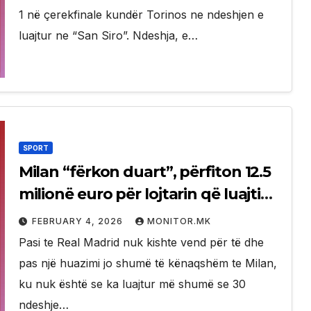
1 në çerekfinale kundër Torinos ne ndeshjen e
luajtur ne “San Siro”. Ndeshja, e…
SPORT
Milan “fërkon duart”, përfiton 12.5
milionë euro për lojtarin që luajti
më pak se 30 ndeshje me
FEBRUARY 4, 2026
MONITOR.MK
kuqezinjtë
Pasi te Real Madrid nuk kishte vend për të dhe
pas një huazimi jo shumë të kënaqshëm te Milan,
ku nuk është se ka luajtur më shumë se 30
ndeshje…