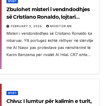
SPORT
Zbulohet misteri i vendndodhjes
së Cristiano Ronaldo, lojtari
rikthehet në stërvitje me Al Nassr
FEBRUARY 5, 2026
MONITOR.MK
Misteri i vendondodhjes së Cristiano Ronaldo ka
mbaruar. Ylli portugez është rikthyer në stërvitje
me Al Nassr pas protestave pas nënshkrimit të
Karim Benzema për rivalët Al Hilal. CR7 ishte…
SPORT
Chivu: I lumtur për kalimin e turit,