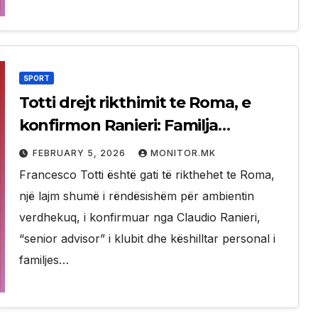
SPORT
Totti drejt rikthimit te Roma, e
konfirmon Ranieri: Familja
‘Friedkin’ po e mendon…
FEBRUARY 5, 2026
MONITOR.MK
Francesco Totti është gati të rikthehet te Roma,
një lajm shumë i rëndësishëm për ambientin
verdhekuq, i konfirmuar nga Claudio Ranieri,
“senior advisor” i klubit dhe këshilltar personal i
familjes…