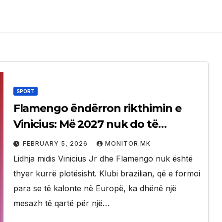
SPORT
Flamengo ëndërron rikthimin e
Vinicius: Më 2027 nuk do të
paguajmë asgjë te Reali
FEBRUARY 5, 2026
MONITOR.MK
Lidhja midis Vinicius Jr dhe Flamengo nuk është
thyer kurrë plotësisht. Klubi brazilian, që e formoi
para se të kalonte në Europë, ka dhënë një
mesazh të qartë për një…