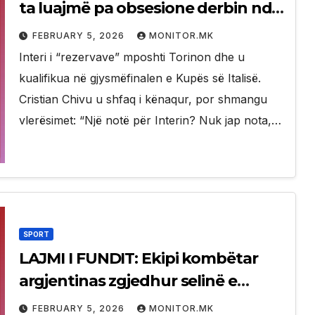
ta luajmë pa obsesione derbin ndaj
Milanit
FEBRUARY 5, 2026
MONITOR.MK
Interi i “rezervave” mposhti Torinon dhe u
kualifikua në gjysmëfinalen e Kupës së Italisë.
Cristian Chivu u shfaq i kënaqur, por shmangu
vlerësimet: “Një notë për Interin? Nuk jap nota,…
SPORT
LAJMI I FUNDIT: Ekipi kombëtar
argjentinas zgjedhur selinë e
Botërorit 2026!
FEBRUARY 5, 2026
MONITOR.MK