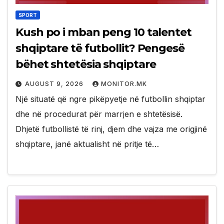
SPORT
Kush po i mban peng 10 talentet
shqiptare të futbollit? Pengesë
bëhet shtetësia shqiptare
AUGUST 9, 2026
MONITOR.MK
Një situatë që ngre pikëpyetje në futbollin shqiptar
dhe në procedurat për marrjen e shtetësisë.
Dhjetë futbollistë të rinj, djem dhe vajza me origjinë
shqiptare, janë aktualisht në pritje të…