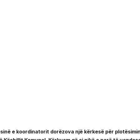
ilësinë e koordinatorit dorëzova një kërkesë për plotësimi
të Këshillit Komunal. Kërkuam që si pikë e parë të vendos