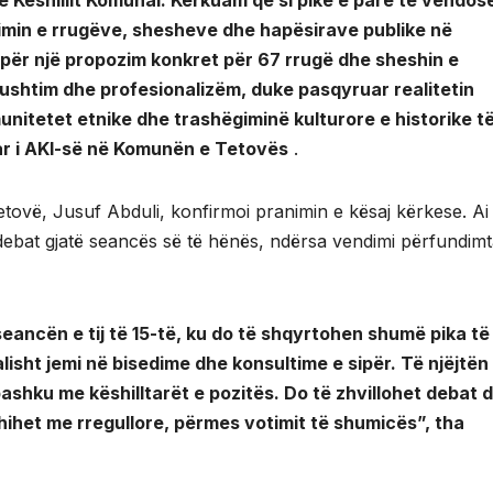
imin e rrugëve, shesheve dhe hapësirave publike në
 për një propozim konkret për 67 rrugë dhe sheshin e
shtim dhe profesionalizëm, duke pasqyruar realitetin
munitetet etnike dhe trashëgiminë kulturore e historike t
tar i AKI-së në Komunën e Tetovës
.
Tetovë, Jusuf Abduli, konfirmoi pranimin e kësaj kërkese. Ai
ër debat gjatë seancës së të hënës, ndërsa vendimi përfundim
eancën e tij të 15-të, ku do të shqyrtohen shumë pika të
isht jemi në bisedime dhe konsultime e sipër. Të njëjtën
shku me këshilltarët e pozitës. Do të zhvillohet debat 
ihet me rregullore, përmes votimit të shumicës”, tha