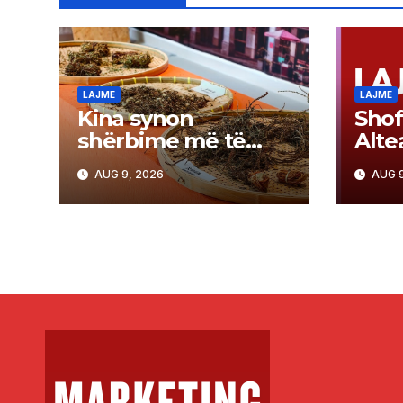
LAJME
LAJME
Kina synon
Shof
shërbime më të
Alte
fuqishme të
moto
AUG 9, 2026
AUG 9
mjekësisë
Radi
tradicionale
shm
përp
një 
humb
vjeça