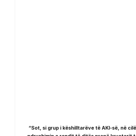
“Sot, si grup i këshilltarëve të AKI-së, në c
ndryshimin e rendit të ditës pranë kryetarit 