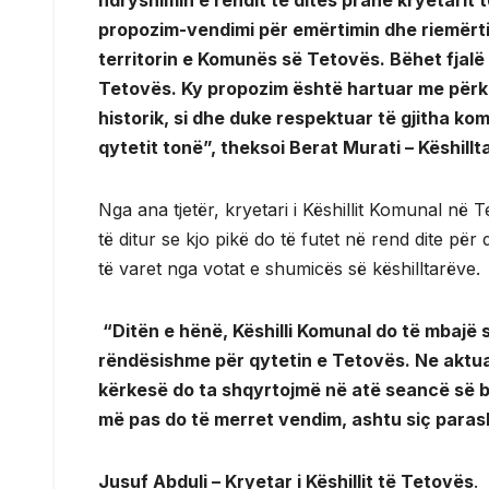
propozim-vendimi për emërtimin dhe riemërt
territorin e Komunës së Tetovës. Bëhet fjalë
Tetovës. Ky propozim është hartuar me përku
historik, si dhe duke respektuar të gjitha ko
qytetit tonë”, theksoi
Berat Murati – Këshill
Nga ana tjetër, kryetari i Këshillit Komunal në 
të ditur se kjo pikë do të futet në rend dite p
të varet nga votat e shumicës së këshilltarëve.
“Ditën e hënë, Këshilli Komunal do të mbajë s
rëndësishme për qytetin e Tetovës. Ne aktual
kërkesë do ta shqyrtojmë në atë seancë së ba
më pas do të merret vendim, ashtu siç parash
Jusuf Abduli – Kryetar i Këshillit të Tetovës
.