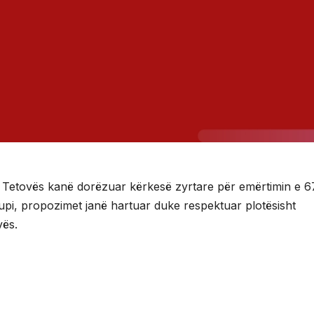
së Tetovës kanë dorëzuar kërkesë zyrtare për emërtimin e 6
 grupi, propozimet janë hartuar duke respektuar plotësisht
vës.