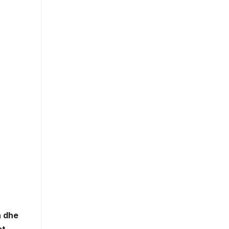
n dhe
et