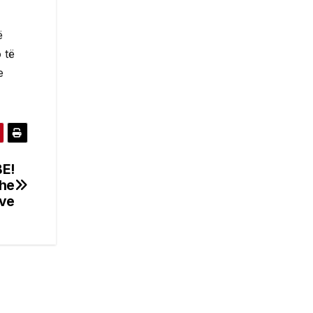
ë
 të
e
BE!
dhe
ave