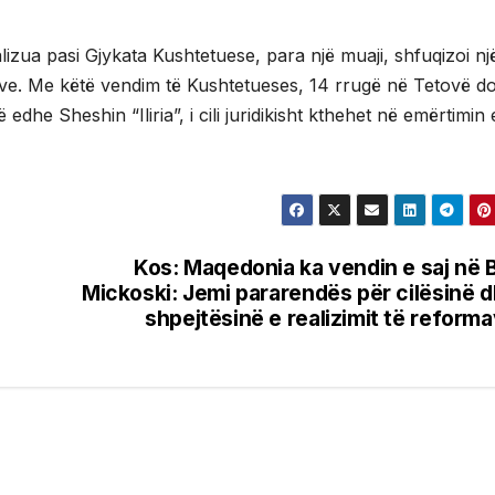
izua pasi Gjykata Kushtetuese, para një muaji, shfuqizoi nj
eve. Me këtë vendim të Kushtetueses, 14 rrugë në Tetovë do
 edhe Sheshin “Iliria”, i cili juridikisht kthehet në emërtimin 
ë
Kos: Maqedonia ka vendin e saj në 
Mickoski: Jemi pararendës për cilësinë 
shpejtësinë e realizimit të reform