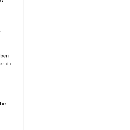
ë
 bëri
tar do
dhe