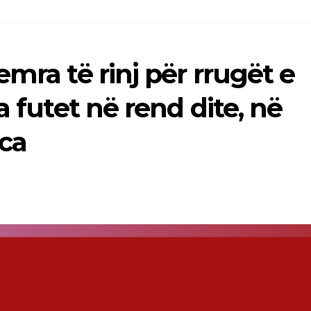
mra të rinj për rrugët e
a futet në rend dite, në
ca