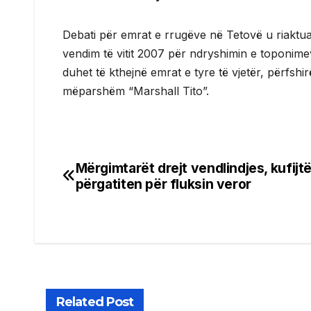
Debati për emrat e rrugëve në Tetovë u riaktual
vendim të vitit 2007 për ndryshimin e toponim
duhet të kthejnë emrat e tyre të vjetër, përfshirë
mëparshëm “Marshall Tito”.
Mërgimtarët drejt vendlindjes, kufijt
Post
përgatiten për fluksin veror
navigation
Related Post