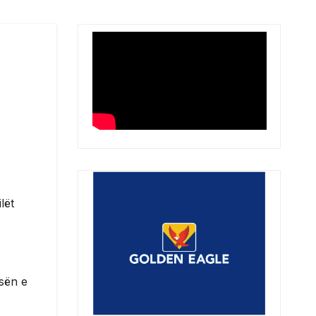
lët
esën e