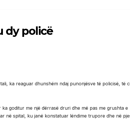
u dy policë
Itali, ka reaguar dhunshëm ndaj punonjësve të policisë, të ci
ar ka goditur me një dërrasë druri dhe më pas me grushta e
r në spital, ku janë konstatuar lëndime trupore dhe në pj