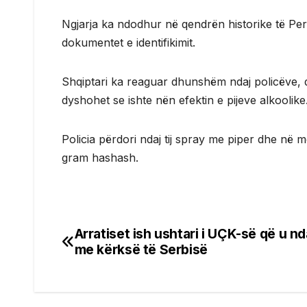
Ngjarja ka ndodhur në qendrën historike të Perug
dokumentet e identifikimit.
Shqiptari ka reaguar dhunshëm ndaj policëve, 
dyshohet se ishte nën efektin e pijeve alkoolike
Policia përdori ndaj tij spray me piper dhe në m
gram hashash.
Arratiset ish ushtari i UÇK-së që u nd
Post
me kërksë të Serbisë
navigation