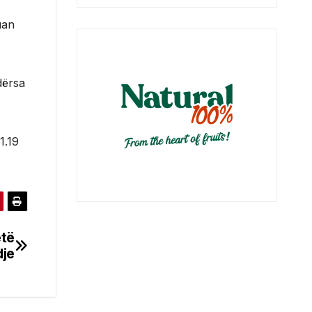
uan
dërsa
1.19
ëtë
je