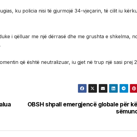
ias, ku policia nisi të gjurmojë 34-vjeçarin, të cilit iu kërk
duke i qëlluar me një dërrasë dhe me grushta e shkelma, n
.
omentin që është neutralizuar, iu gjet në trup një sasi prej 2
alua
OBSH shpall emergjencë globale për k
sëmund