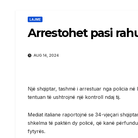
LAJME
Arrestohet pasi rah
AUG 14, 2024
Një shqiptar, tashmë i arrestuar nga policia në 
tentuan të ushtrojnë një kontroll ndaj tij.
Mediat italiane raportojnë se 34-vjeçari shqipt
shkelma të paktën dy policë, që kanë përfundua
fytyrës.