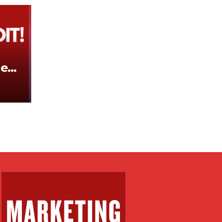
hen
ovës