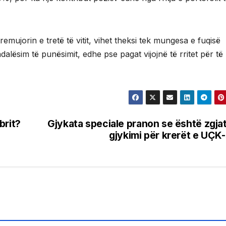
emujorin e tretë të vitit, vihet theksi tek mungesa e fuqisë
lësim të punësimit, edhe pse pagat vijojnë të rritet për të
brit?
Gjykata speciale pranon se është zgja
gjykimi për krerët e UÇK