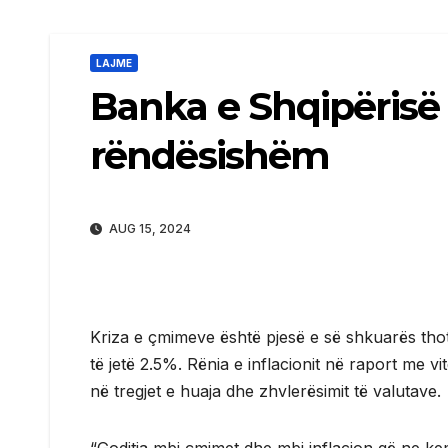
LAJME
Banka e Shqipërisë
rëndësishëm
AUG 15, 2024
Kriza e çmimeve është pjesë e së shkuarës thotë 
të jetë 2.5%. Rënia e inflacionit në raport me vi
në tregjet e huaja dhe zhvlerësimit të valutave.