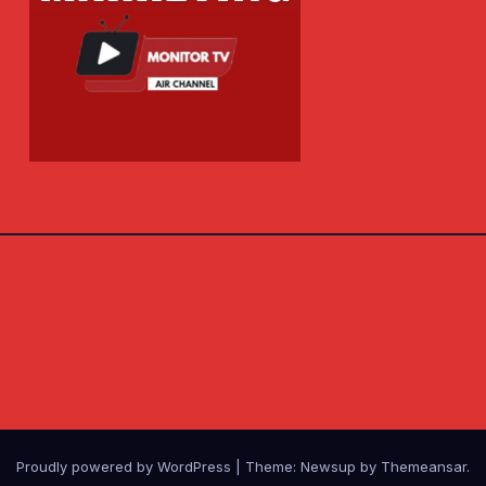
Proudly powered by WordPress
|
Theme: Newsup by
Themeansar
.