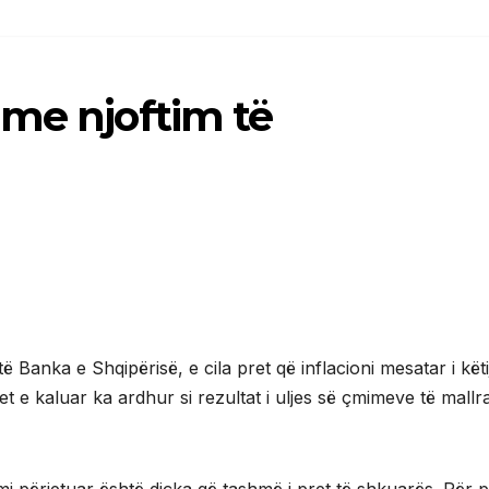
 me njoftim të
Banka e Shqipërisë, e cila pret që inflacioni mesatar i këtij 
tet e kaluar ka ardhur si rezultat i uljes së çmimeve të mallr