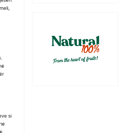
pjesën
meli,
.
në
ër
eve si
 në
të