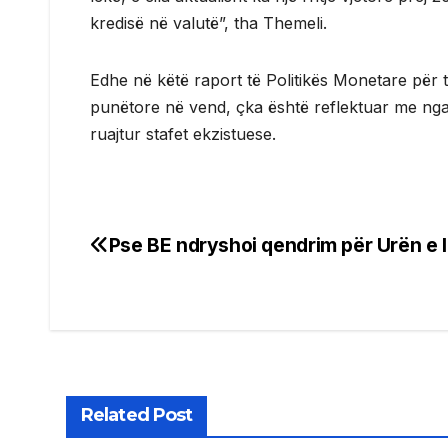
kredisë në valutë”, tha Themeli.
Edhe në këtë raport të Politikës Monetare për tr
punëtore në vend, çka është reflektuar me ngada
ruajtur stafet ekzistuese.
Pse BE ndryshoi qendrim për Urën e I
Post
navigation
Related Post