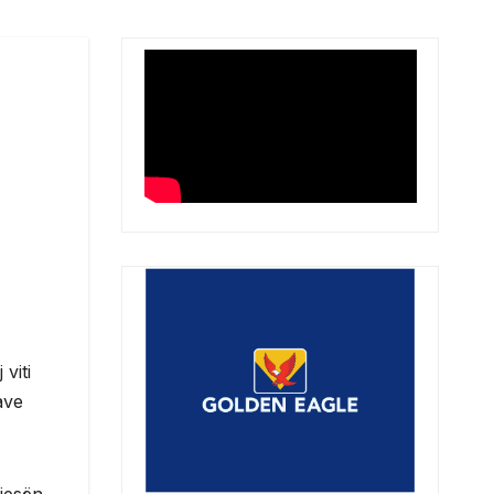
viti
ave