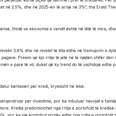
i përjetuar është diçka që tashmë i pret të shkuarës. Për 
betet në 2.5%, dhe në 2025-ën të arrijë në 3%”, tha Erald The
ërisë, thotë se ekonomia e vendit është në ditë të mira, dhe
ivelin 3.6% dhe në nivelet të tilla edhe në tremujorin e dytë
pagave. Presim që kjo rritje të jetë në të njëjtën shifër deri 
smën e parë të vit, duket që ky trend do të vazhdojë edhe p
alur kërkesën për kredi, kryesisht në lekë.
e përqendruar për investime, por ka mbuluar nevojat e familj
re. Kredia predominohet nga rritja e portofolit të kredisë
20%, por ka një kontribut pozitiv edhe nga rritja e portofolit 