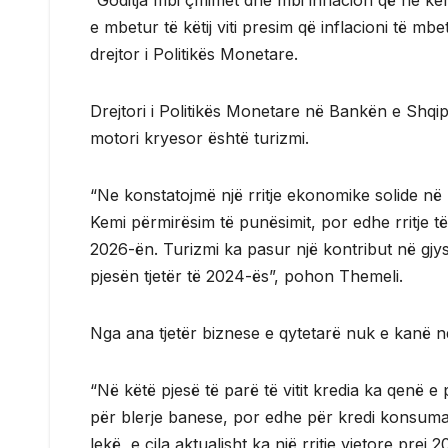
“Goditja mbi çmimet dhe mbi inflacion që ne kem
e mbetur të këtij viti presim që inflacioni të m
drejtor i Politikës Monetare.
Drejtori i Politikës Monetare në Bankën e Shqip
motori kryesor është turizmi.
“Ne konstatojmë një rritje ekonomike solide në n
Kemi përmirësim të punësimit, por edhe rritje të 
2026-ën. Turizmi ka pasur një kontribut në gjy
pjesën tjetër të 2024-ës”, pohon Themeli.
Nga ana tjetër biznese e qytetarë nuk e kanë nd
“Në këtë pjesë të parë të vitit kredia ka qenë 
për blerje banese, por edhe për kredi konsumato
lekë, e cila aktualisht ka një rritje vjetore prej 