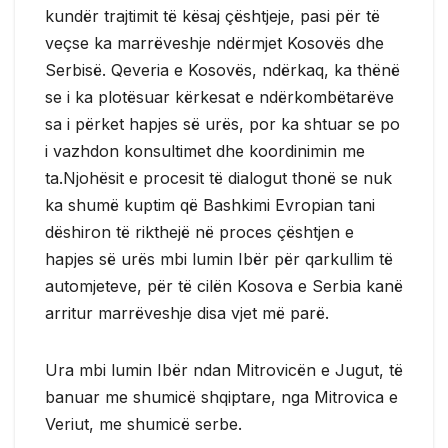
kundër trajtimit të kësaj çështjeje, pasi për të
veçse ka marrëveshje ndërmjet Kosovës dhe
Serbisë. Qeveria e Kosovës, ndërkaq, ka thënë
se i ka plotësuar kërkesat e ndërkombëtarëve
sa i përket hapjes së urës, por ka shtuar se po
i vazhdon konsultimet dhe koordinimin me
ta.Njohësit e procesit të dialogut thonë se nuk
ka shumë kuptim që Bashkimi Evropian tani
dëshiron të rikthejë në proces çështjen e
hapjes së urës mbi lumin Ibër për qarkullim të
automjeteve, për të cilën Kosova e Serbia kanë
arritur marrëveshje disa vjet më parë.
Ura mbi lumin Ibër ndan Mitrovicën e Jugut, të
banuar me shumicë shqiptare, nga Mitrovica e
Veriut, me shumicë serbe.