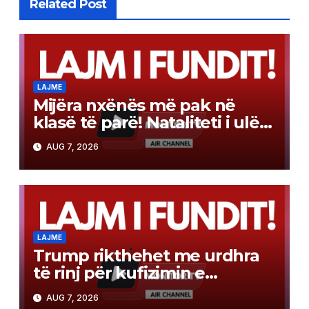
Related Post
LAJME
Mijëra nxënës më pak në
klasë të parë! Nataliteti i ulët
apo emigrimi, cila është
AUG 7, 2026
arsyeja?!
LAJME
Trump rikthehet me urdhra
të rinj për kufizimin e
shtetësisë automatike
AUG 7, 2026