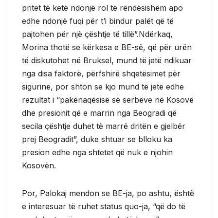
pritet të ketë ndonjë rol të rëndësishëm apo
edhe ndonjë fuqi për t’i bindur palët që të
pajtohen për një çështje të tillë”.Ndërkaq,
Morina thotë se kërkesa e BE-së, që për urën
të diskutohet në Bruksel, mund të jetë ndikuar
nga disa faktorë, përfshirë shqetësimet për
sigurinë, por shton se kjo mund të jetë edhe
rezultat i “pakënaqësisë së serbëve në Kosovë
dhe presionit që e marrin nga Beogradi që
secila çështje duhet të marrë dritën e gjelbër
prej Beogradit”, duke shtuar se blloku ka
presion edhe nga shtetet që nuk e njohin
Kosovën.
Por, Palokaj mendon se BE-ja, po ashtu, është
e interesuar të ruhet status quo-ja, “që do të