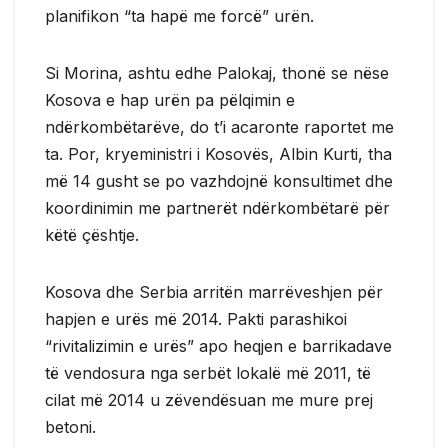
planifikon “ta hapë me forcë” urën.
Si Morina, ashtu edhe Palokaj, thonë se nëse
Kosova e hap urën pa pëlqimin e
ndërkombëtarëve, do t’i acaronte raportet me
ta. Por, kryeministri i Kosovës, Albin Kurti, tha
më 14 gusht se po vazhdojnë konsultimet dhe
koordinimin me partnerët ndërkombëtarë për
këtë çështje.
Kosova dhe Serbia arritën marrëveshjen për
hapjen e urës më 2014. Pakti parashikoi
“rivitalizimin e urës” apo heqjen e barrikadave
të vendosura nga serbët lokalë më 2011, të
cilat më 2014 u zëvendësuan me mure prej
betoni.