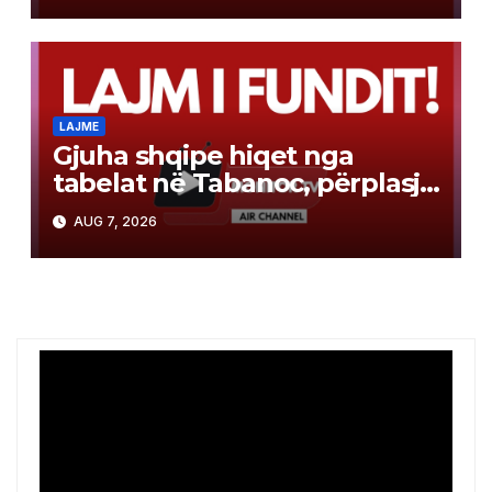
LAJME
Gjuha shqipe hiqet nga
tabelat në Tabanoc, përplasje
mes BDI-së dhe VLEN-it
AUG 7, 2026