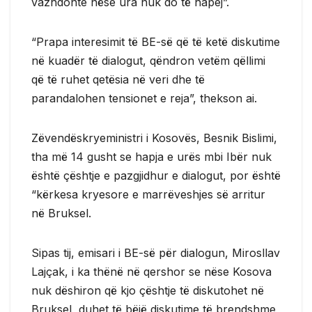
vazhdonte nëse ura nuk do të hapej”.
“Prapa interesimit të BE-së që të ketë diskutime
në kuadër të dialogut, qëndron vetëm qëllimi
që të ruhet qetësia në veri dhe të
parandalohen tensionet e reja”, thekson ai.
Zëvendëskryeministri i Kosovës, Besnik Bislimi,
tha më 14 gusht se hapja e urës mbi Ibër nuk
është çështje e pazgjidhur e dialogut, por është
“kërkesa kryesore e marrëveshjes së arritur
në Bruksel.
Sipas tij, emisari i BE-së për dialogun, Mirosllav
Lajçak, i ka thënë në qershor se nëse Kosova
nuk dëshiron që kjo çështje të diskutohet në
Bruksel, duhet të bëjë diskutime të brendshme