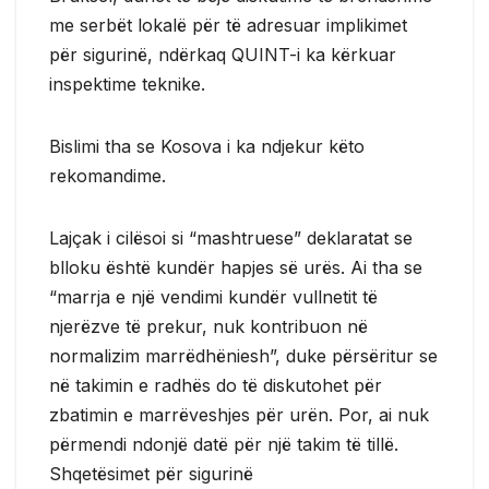
me serbët lokalë për të adresuar implikimet
për sigurinë, ndërkaq QUINT-i ka kërkuar
inspektime teknike.
Bislimi tha se Kosova i ka ndjekur këto
rekomandime.
Lajçak i cilësoi si “mashtruese” deklaratat se
blloku është kundër hapjes së urës. Ai tha se
“marrja e një vendimi kundër vullnetit të
njerëzve të prekur, nuk kontribuon në
normalizim marrëdhëniesh”, duke përsëritur se
në takimin e radhës do të diskutohet për
zbatimin e marrëveshjes për urën. Por, ai nuk
përmendi ndonjë datë për një takim të tillë.
Shqetësimet për sigurinë