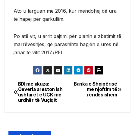
Ato u larguan më 2016, kur mendohej që ura
të hapej për qarkullim.
Po atë vit, u arrit pajtimi për planin e zbatimit të
marrëveshjes, që parashihte hapjen e urës në
janar të vitit 2017./REL
BDI me akuza:
Banka e Shqipërisë
Post
Qeveria areston ish
me njoftim të
ushtarët e UÇK me
rëndësishëm
navigation
urdhër të Vuçiqit