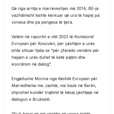
Që nga arritja e marrëveshjes më 2014, BE-ja
vazhdimisht kishte kërkuar që ura të hapej pa
vonesa dhe pa pengesa të tjera.
Vetëm në raportin e vitit 2023 të Komisionit
Evropian për Kosovën, për çështjen e urës
ishte shtuar fjalia se “për çfarëdo vendimi për
hapjen e urës duhet të ketë pajtim dhe
koordinim në dialog”.
Engjëllushe Morina nga Këshilli Evropian për
Marrëdhënie me Jashtë, me bazë në Berlin,
shprehet kundër trajtimit të kësaj çështjeje në
dialogun e Brukselit.
“Nuk besoj që një çështje që veçse është