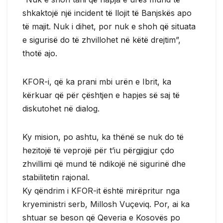
shkaktojë një incident të llojit të Banjskës apo
të majit. Nuk i dihet, por nuk e shoh që situata
e sigurisë do të zhvillohet në këtë drejtim”,
thotë ajo.
KFOR-i, që ka prani mbi urën e Ibrit, ka
kërkuar që për çështjen e hapjes së saj të
diskutohet në dialog.
Ky mision, po ashtu, ka thënë se nuk do të
hezitojë të veprojë për t’iu përgjigjur çdo
zhvillimi që mund të ndikojë në sigurinë dhe
stabilitetin rajonal.
Ky qëndrim i KFOR-it është mirëpritur nga
kryeministri serb, Millosh Vuçeviq. Por, ai ka
shtuar se beson që Qeveria e Kosovës po