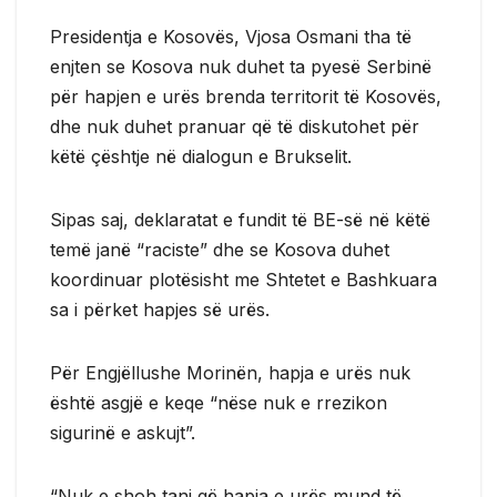
Presidentja e Kosovës, Vjosa Osmani tha të
enjten se Kosova nuk duhet ta pyesë Serbinë
për hapjen e urës brenda territorit të Kosovës,
dhe nuk duhet pranuar që të diskutohet për
këtë çështje në dialogun e Brukselit.
Sipas saj, deklaratat e fundit të BE-së në këtë
temë janë “raciste” dhe se Kosova duhet
koordinuar plotësisht me Shtetet e Bashkuara
sa i përket hapjes së urës.
Për Engjëllushe Morinën, hapja e urës nuk
është asgjë e keqe “nëse nuk e rrezikon
sigurinë e askujt”.
“Nuk e shoh tani që hapja e urës mund të