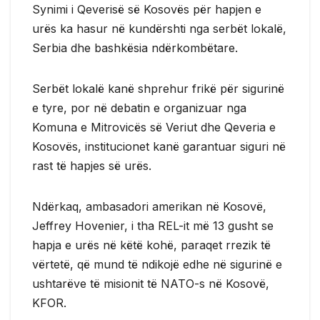
Synimi i Qeverisë së Kosovës për hapjen e
urës ka hasur në kundërshti nga serbët lokalë,
Serbia dhe bashkësia ndërkombëtare.
Serbët lokalë kanë shprehur frikë për sigurinë
e tyre, por në debatin e organizuar nga
Komuna e Mitrovicës së Veriut dhe Qeveria e
Kosovës, institucionet kanë garantuar siguri në
rast të hapjes së urës.
Ndërkaq, ambasadori amerikan në Kosovë,
Jeffrey Hovenier, i tha REL-it më 13 gusht se
hapja e urës në këtë kohë, paraqet rrezik të
vërtetë, që mund të ndikojë edhe në sigurinë e
ushtarëve të misionit të NATO-s në Kosovë,
KFOR.