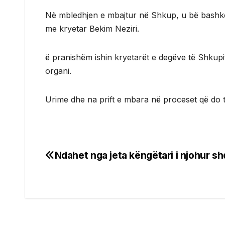
Në mbledhjen e mbajtur në Shkup, u bë bashkë
me kryetar Bekim Neziri.
ë pranishëm ishin kryetarët e degëve të Shkupit,
organi.
Urime dhe na prift e mbara në proceset që do të
Ndahet nga jeta këngëtari i njohur sh
Post
navigation