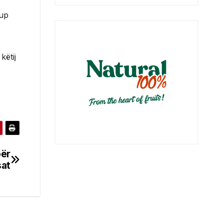
kup
këtij
për
sat