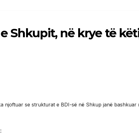
 Shkupit, në krye të këti
 ka njoftuar se strukturat e BDI-së në Shkup janë bashkuar
: