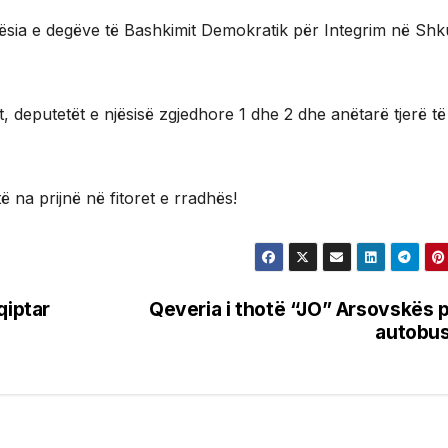
sia e degëve të Bashkimit Demokratik për Integrim në Sh
 deputetët e njësisë zgjedhore 1 dhe 2 dhe anëtarë tjerë të 
 na prijnë në fitoret e rradhës!
qiptar
Qeveria i thotë “JO” Arsovskës 
autobu