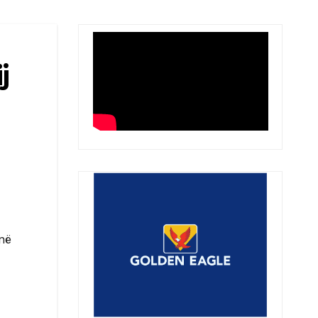
j
 në