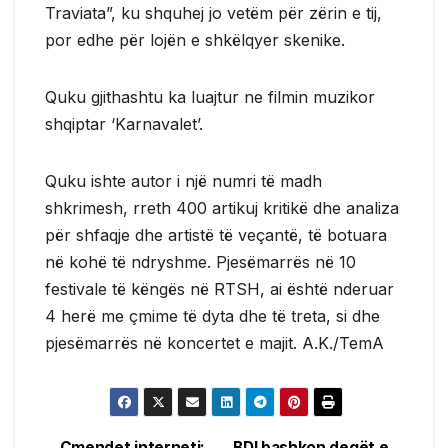
Traviata”, ku shquhej jo vetëm për zërin e tij,
por edhe për lojën e shkëlqyer skenike.
Quku gjithashtu ka luajtur ne filmin muzikor
shqiptar ‘Karnavalet’.
Quku ishte autor i një numri të madh
shkrimesh, rreth 400 artikuj kritikë dhe analiza
për shfaqje dhe artistë të veçantë, të botuara
në kohë të ndryshme. Pjesëmarrës në 10
festivale të këngës në RTSH, ai është nderuar
4 herë me çmime të dyta dhe të treta, si dhe
pjesëmarrës në koncertet e majit. A.K./TemA
Çmendet interneti:
BDI bashkon degët e