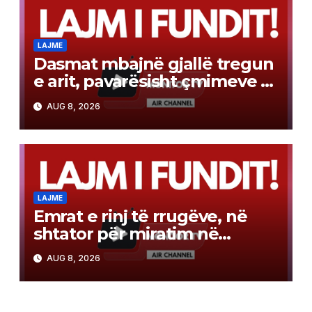
LAJME
Dasmat mbajnë gjallë tregun
e arit, pavarësisht çmimeve të
larta
AUG 8, 2026
LAJME
Emrat e rinj të rrugëve, në
shtator për miratim në
Qeveri! BDI akuzon
AUG 8, 2026
komisionin për anashkalim të
propozimeve