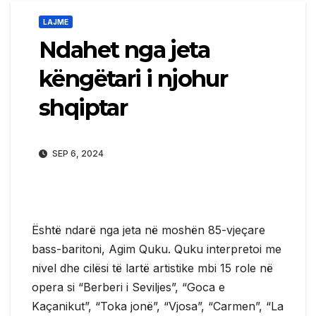
LAJME
Ndahet nga jeta
këngëtari i njohur
shqiptar
SEP 6, 2024
Është ndarë nga jeta në moshën 85-vjeçare
bass-baritoni, Agim Quku. Quku interpretoi me
nivel dhe cilësi të lartë artistike mbi 15 role në
opera si “Berberi i Seviljes”, “Goca e
Kaçanikut”, “Toka jonë”, “Vjosa”, “Carmen”, “La