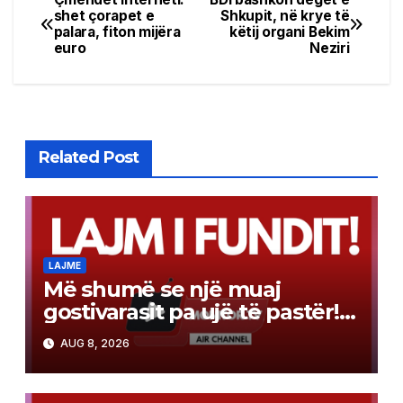
Post
shet çorapet e
Shkupit, në krye të
palara, fiton mijëra
këtij organi Bekim
navigation
euro
Neziri
Related Post
LAJME
Më shumë se një muaj
gostivarasit pa ujë të pastër!
Angellov: Cilësia e ujit është
AUG 8, 2026
përmirësuar, por ende nuk
është për pirje