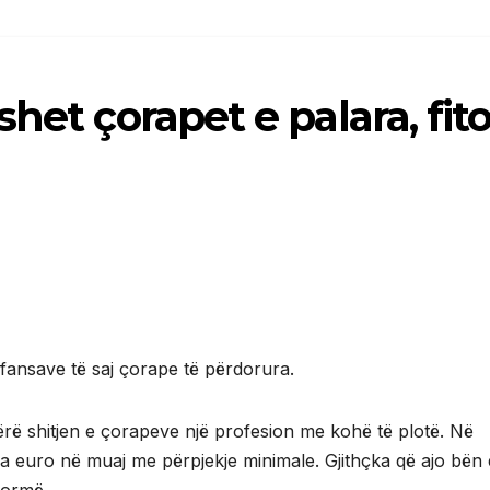
het çorapet e palara, fit
 fansave të saj çorape të përdorura.
rë shitjen e çorapeve një profesion me kohë të plotë. Në
a euro në muaj me përpjekje minimale. Gjithçka që ajo bën