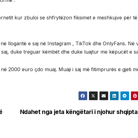
formë .
ernetit kur zbuloi se shfrytëzon fiksimet e meshkujve për të
 në llogaritë e saj në Instagram , TikTok dhe OnlyFans. Në 
saj, duke treguar këmbët dhe duke luajtur me këpucët e sa
ri në 2000 euro çdo muaj. Muaji i saj më fitimprurës e gjeti 
ë
Ndahet nga jeta këngëtari i njohur shqipta