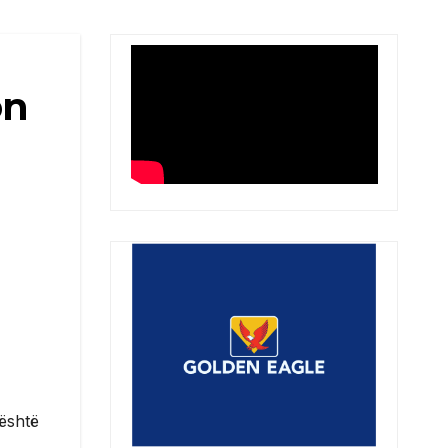
on
 është