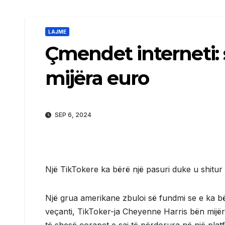
LAJME
Çmendet interneti: s
mijëra euro
SEP 6, 2024
Një TikTokere ka bërë një pasuri duke u shitur
Një grua amerikane zbuloi së fundmi se e ka bë
veçanti, TikToker-ja Cheyenne Harris bën mijër