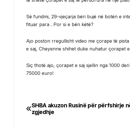
të shesë çorapet e saj të përdorura në një plat
Së fundmi, 29-vjeçarja bëri bujë në botën e int
fituar para . Por si e bën këtë?
Ajo poston rregullisht video me çorape të pista
e saj, Cheyenne shihet duke nuhatur çorapet e 
Siç thotë ajo, çorapet e saj sjellin nga 1000 de
75000 euro!
SHBA akuzon Rusinë për përfshirje n
Post
zgjedhje
navigation