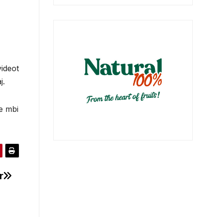
videot
j.
me mbi
r