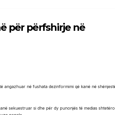
 për përfshirje në
të angazhuar në fushata dezinformimi që kanë në shënjest
ni janë sekuestruar si dhe për dy punonjës të medias shtetër