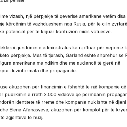
kuza penale.
ime vizash, një përpjekje të qeverisë amerikane vetëm disa 
një kërcënim të vazhdueshëm nga Rusia, për të cilin zyrtarë
 potencial për të krijuar konfuzion midis votuesve.
deklaroi qëndrimin e administratës ka njoftuar për veprime li
këto përpjekje. Mes të tjerash, Garland është shprehur se 
figura amerikane me ndikim dhe me audiencë të gjerë në
rhapur dezinformata dhe propagandë.
 ruse akuzohen për financimin e fshehtë të një kompanie që
 për publikimin e rreth 2,000 videove që përmbanin propaga
ërdorën identitete të rreme dhe kompania nuk ishte në dijeni
v dhe Elena Afanasyeva, akuzohen për komplot për të krye
t të agjentëve të huaj.