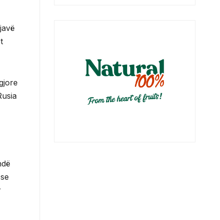
javë
t
gjore
Rusia
ndë
 se
r