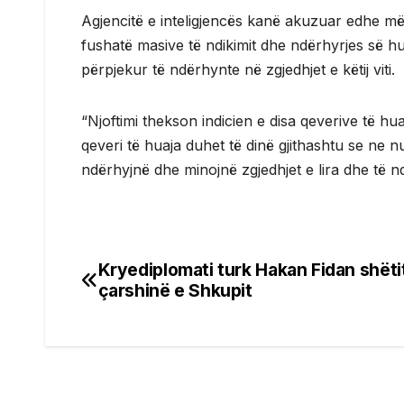
Agjencitë e inteligjencës kanë akuzuar edhe më pa
fushatë masive të ndikimit dhe ndërhyrjes së h
përpjekur të ndërhynte në zgjedhjet e këtij viti.
“Njoftimi thekson indicien e disa qeverive të h
qeveri të huaja duhet të dinë gjithashtu se ne n
ndërhyjnë dhe minojnë zgjedhjet e lira dhe të n
Kryediplomati turk Hakan Fidan shëti
Post
çarshinë e Shkupit
navigation