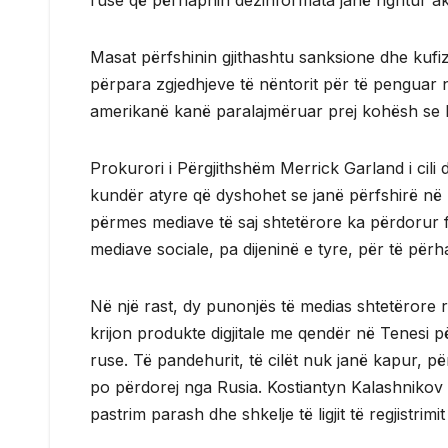
ruse që përhapnin dezinformata janë ngritur a
Masat përfshinin gjithashtu sanksione dhe kufiz
përpara zgjedhjeve të nëntorit për të penguar 
amerikanë kanë paralajmëruar prej kohësh se ka
Prokurori i Përgjithshëm Merrick Garland i cili 
kundër atyre që dyshohet se janë përfshirë në 
përmes mediave të saj shtetërore ka përdorur 
mediave sociale, pa dijeninë e tyre, për të pë
Në një rast, dy punonjës të medias shtetërore
krijon produkte digjitale me qendër në Tenesi
ruse. Të pandehurit, të cilët nuk janë kapur, p
po përdorej nga Rusia. Kostiantyn Kalashniko
pastrim parash dhe shkelje të ligjit të regjistrimi