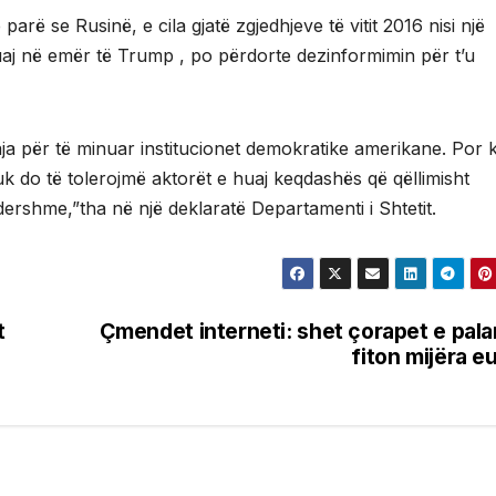
rë se Rusinë, e cila gjatë zgjedhjeve të vitit 2016 nisi një
uaj në emër të Trump , po përdorte dezinformimin për t’u
uaja për të minuar institucionet demokratike amerikane. Por 
uk do të tolerojmë aktorët e huaj keqdashës që qëllimisht
dershme,”tha në një deklaratë Departamenti i Shtetit.
t
Çmendet interneti: shet çorapet e pala
fiton mijëra e