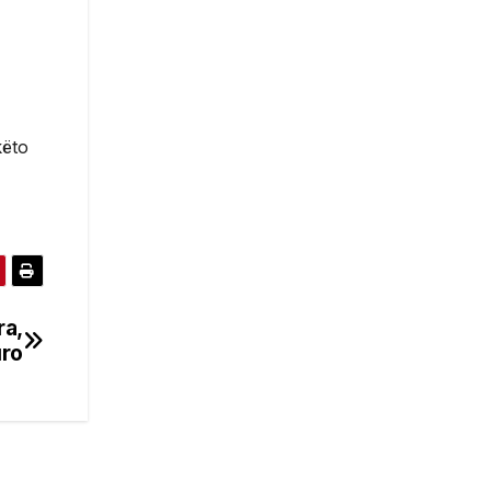
këto
ra,
uro