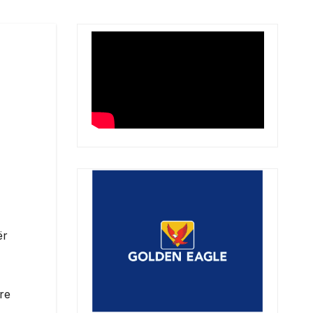
ër
ore