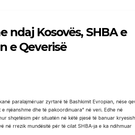
ne ndaj Kosovës, SHBA e
n e Qeverisë
anë paralajmëruar zyrtarë të Bashkimit Evropian, nëse qe
et e njëanshme dhe të pakoordinuara” në veri. Edhe në
ur shqetësim për situatën në këtë pjesë të banuar kryesis
 vë në rrezik mundësitë për të cilat SHBA-ja e ka ndihmuar