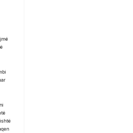
ojmë
të
mbi
uar
ni
otë
është
aqen