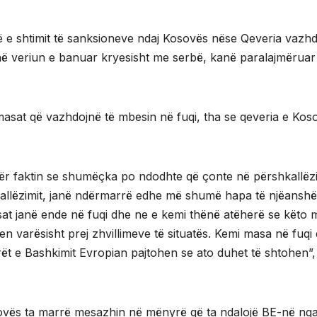
 e shtimit të sanksioneve ndaj Kosovës nëse Qeveria vazh
ë veriun e banuar kryesisht me serbë, kanë paralajmëruar
masat që vazhdojnë të mbesin në fuqi, tha se qeveria e Kos
 për faktin se shumëçka po ndodhte që çonte në përshkallëz
kallëzimit, janë ndërmarrë edhe më shumë hapa të njëansh
sat janë ende në fuqi dhe ne e kemi thënë atëherë se këto 
en varësisht prej zhvillimeve të situatës. Kemi masa në fuqi
ët e Bashkimit Evropian pajtohen se ato duhet të shtohen”,
ovës ta marrë mesazhin në mënyrë që ta ndalojë BE-në ng