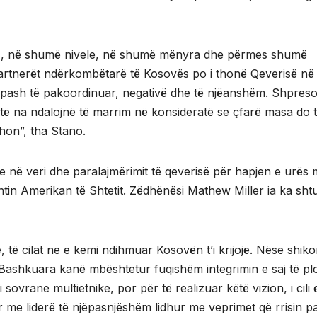
ës, në shumë nivele, në shumë mënyra dhe përmes shumë
partnerët ndërkombëtarë të Kosovës po i thonë Qeverisë në
apash të pakoordinuar, negativë dhe të njëanshëm. Shpres
të na ndalojnë të marrim në konsideratë se çfarë masa do 
hon”, tha Stano.
 në veri dhe paralajmërimit të qeverisë për hapjen e urës 
in Amerikan të Shtetit. Zëdhënësi Mathew Miller ia ka sht
të cilat ne e kemi ndihmuar Kosovën t’i krijojë. Nëse shiko
 Bashkuara kanë mbështetur fuqishëm integrimin e saj të pl
vrane multietnike, por për të realizuar këtë vizion, i cili 
 me liderë të njëpasnjëshëm lidhur me veprimet që rrisin p