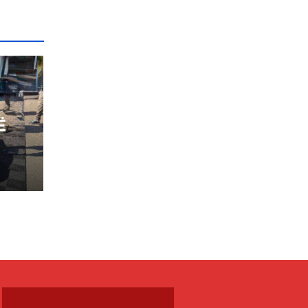
Ë
IA
PËR
E