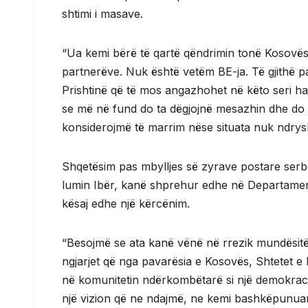
shtimi i masave.
“Ua kemi bërë të qartë qëndrimin tonë Kosov
partnerëve. Nuk është vetëm BE-ja. Të gjithë 
Prishtinë që të mos angazhohet në këto seri h
se më në fund do ta dëgjojnë mesazhin dhe do 
konsiderojmë të marrim nëse situata nuk ndrys
Shqetësim pas mbylljes së zyrave postare serbe
lumin Ibër, kanë shprehur edhe në Departament
kësaj edhe një kërcënim.
“Besojmë se ata kanë vënë në rrezik mundësitë, 
ngjarjet që nga pavarësia e Kosovës, Shtetet e
në komunitetin ndërkombëtarë si një demokraci so
një vizion që ne ndajmë, ne kemi bashkëpunuar