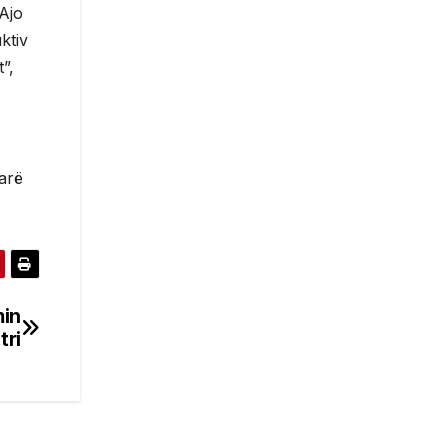
Ajo
ktiv
”,
arë
min
tri