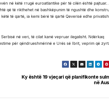
ën në këtë rrugë euroatlantike për të cilën është pajtuar. 
shtë që të rikthehet në bashkëpunim të ngushtë dhe konstru
ë të qartë, ia kemi bërë të qartë Qeverisë edhe privatisht
erbisë në veri, të cilat kanë vepruar ilegalisht. Ndërkaq
estime për qëndrueshmërinë e Urës së Ibrit, veprim që zyrt
Ky është 19 vjeçari që planifikonte sul
në Aus