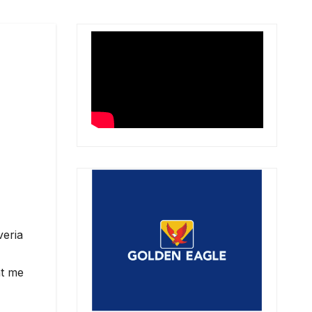
veria
ht me