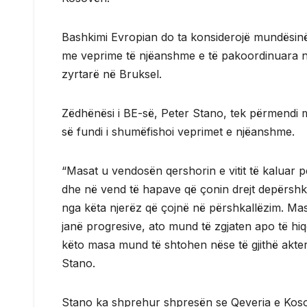
Bashkimi Evropian do ta konsiderojë mundësinë
me veprime të njëanshme e të pakoordinuara n
zyrtarë në Bruksel.
Zëdhënësi i BE-së, Peter Stano, tek përmendi 
së fundi i shumëfishoi veprimet e njëanshme.
“Masat u vendosën qershorin e vitit të kaluar
dhe në vend të hapave që çonin drejt depërsh
nga këta njerëz që çojnë në përshkallëzim. Ma
janë progresive, ato mund të zgjaten apo të hiq
këto masa mund të shtohen nëse të gjithë akter
Stano.
Stano ka shprehur shpresën se Qeveria e Kos