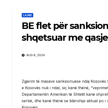
LAJME
BE flet për sanksio
shqetsuar me qasje
AUG 8, 2024
Zgjerim të masave sanksionuese ndaj Kosovës k
e Kosovës nuk i ndal, siç kanë thënë, “veprim
Departamentin Amerikan të Shtetit kanë shpreh
serbë, dhe kanë thënë se lidershipi aktual po i
Kosovën.