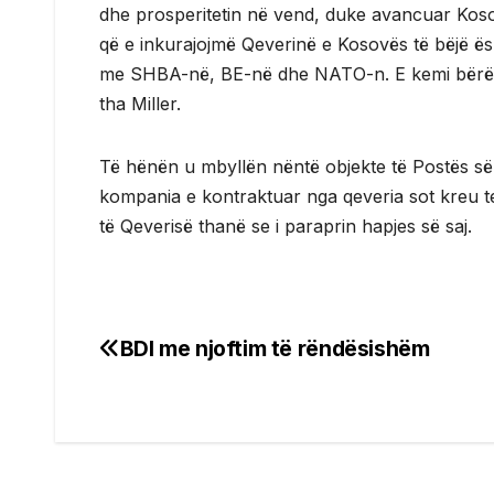
dhe prosperitetin në vend, duke avancuar Kosov
që e inkurajojmë Qeverinë e Kosovës të bëjë ë
me SHBA-në, BE-në dhe NATO-n. E kemi bërë kët
tha Miller.
Të hënën u mbyllën nëntë objekte të Postës së S
kompania e kontraktuar nga qeveria sot kreu t
të Qeverisë thanë se i paraprin hapjes së saj.
BDI me njoftim të rëndësishëm
Post
navigation