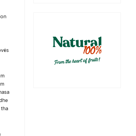
don
ovës
im
ëm
masa
 dhe
 tha
a