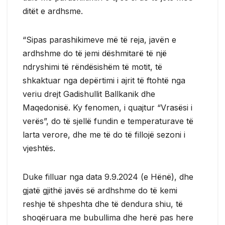
ditët e ardhsme.
“Sipas parashikimeve më të reja, javën e
ardhshme do të jemi dëshmitarë të një
ndryshimi të rëndësishëm të motit, të
shkaktuar nga depërtimi i ajrit të ftohtë nga
veriu drejt Gadishullit Ballkanik dhe
Maqedonisë. Ky fenomen, i quajtur “Vrasësi i
verës”, do të sjellë fundin e temperaturave të
larta verore, dhe me të do të fillojë sezoni i
vjeshtës.
Duke filluar nga data 9.9.2024 (e Hënë), dhe
gjatë gjithë javës së ardhshme do të kemi
reshje të shpeshta dhe të dendura shiu, të
shoqëruara me bubullima dhe herë pas here