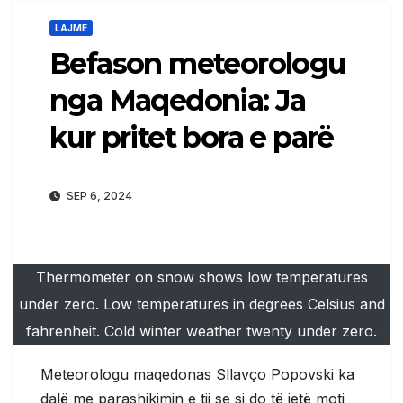
LAJME
Befason meteorologu
nga Maqedonia: Ja
kur pritet bora e parë
SEP 6, 2024
Thermometer on snow shows low temperatures
under zero. Low temperatures in degrees Celsius and
fahrenheit. Cold winter weather twenty under zero.
Meteorologu maqedonas Sllavço Popovski ka
dalë me parashikimin e tij se si do të jetë moti