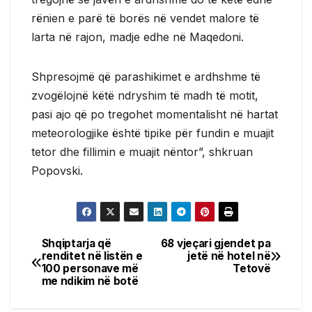
rënien e parë të borës në vendet malore të
larta në rajon, madje edhe në Maqedoni.
Shpresojmë që parashikimet e ardhshme të
zvogëlojnë këtë ndryshim të madh të motit,
pasi ajo që po tregohet momentalisht në hartat
meteorologjike është tipike për fundin e muajit
tetor dhe fillimin e muajit nëntor”, shkruan
Popovski.
Shqiptarja që
68 vjeçari gjendet pa
Post
renditet në listën e
jetë në hotel në
100 personave më
Tetovë
navigation
me ndikim në botë