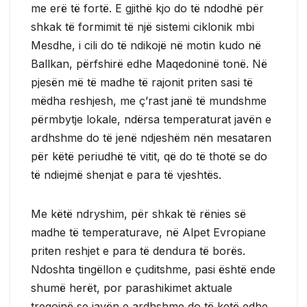
me erë të fortë. E gjithë kjo do të ndodhë për
shkak të formimit të një sistemi ciklonik mbi
Mesdhe, i cili do të ndikojë në motin kudo në
Ballkan, përfshirë edhe Maqedoninë tonë. Në
pjesën më të madhe të rajonit priten sasi të
mëdha reshjesh, me ç’rast janë të mundshme
përmbytje lokale, ndërsa temperaturat javën e
ardhshme do të jenë ndjeshëm nën mesataren
për këtë periudhë të vitit, që do të thotë se do
të ndiejmë shenjat e para të vjeshtës.
Me këtë ndryshim, për shkak të rënies së
madhe të temperaturave, në Alpet Evropiane
priten reshjet e para të dendura të borës.
Ndoshta tingëllon e çuditshme, pasi është ende
shumë herët, por parashikimet aktuale
tregojnë se javën e ardhshme do të ketë edhe