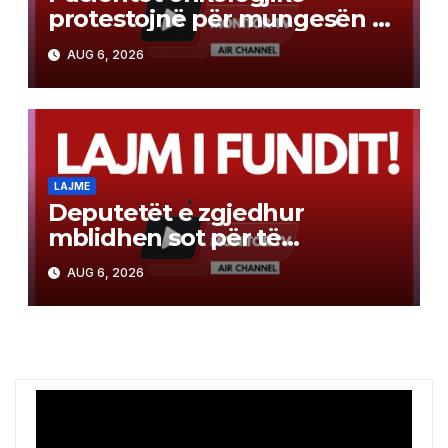
protestojnë për mungesën e
terapisë
AUG 6, 2026
LAJME
Deputetët e zgjedhur
mblidhen sot për të
konstituar Kuvendin e
AUG 6, 2026
Kosovës