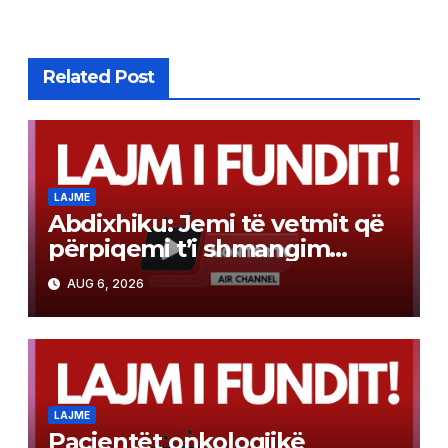
Related Post
LAJME
Abdixhiku: Jemi të vetmit që
përpiqemi t’i shmangim
zgjedhjet e reja
AUG 6, 2026
LAJME
Pacientët onkologjikë